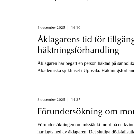
misstanke, den lägre misstankegraden.
8 december 2025
16.10
Åklagarens tid för tillgäng
häktningsförhandling
Åklagaren har begärt en person häktad på sannolika 
Akademiska sjukhuset i Uppsala. Häktningsförhand
och åklagarens tid för tillgänglighet har därför juste
8 december 2025
14.27
Förundersökning om mor
Förundersökningen om misstänkt mord på en kvinna 
har lagts ned av åklagaren. Det slutliga dödsfallsu