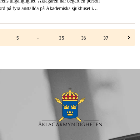
rens tillgänglighet. Åklagaren har begärt en person
mord på fyra anställda på Akademiska sjukhuset i
tillgänglig för media.
...
5
35
36
37