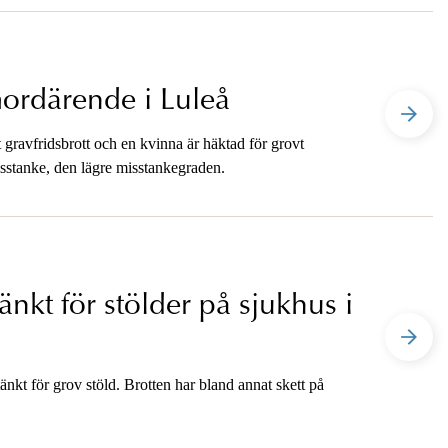
mordärende i Luleå
gravfridsbrott och en kvinna är häktad för grovt
isstanke, den lägre misstankegraden.
nkt för stölder på sjukhus i
kt för grov stöld. Brotten har bland annat skett på