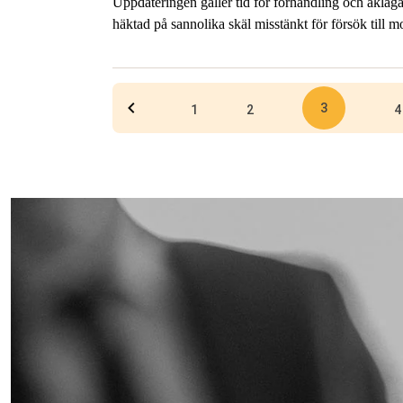
Uppdateringen gäller tid för förhandling och åklaga
häktad på sannolika skäl misstänkt för försök till 
Uppsala. Efter häktningsförhandlingen är åklagaren 
3
1
2
4