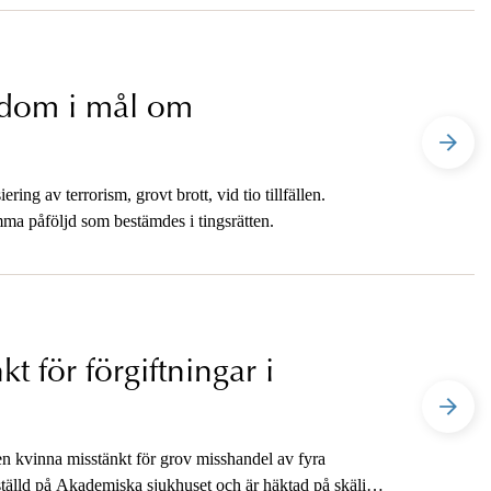
dom i mål om
ing av terrorism, grovt brott, vid tio tillfällen.
amma påföljd som bestämdes i tingsrätten.
t för förgiftningar i
en kvinna misstänkt för grov misshandel av fyra
tälld på Akademiska sjukhuset och är häktad på skälig