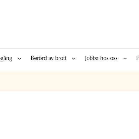
tegång
Berörd av brott
Jobba hos oss
F