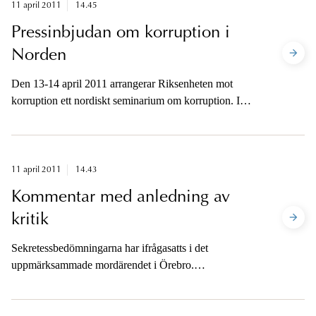
11 april 2011
14.45
Pressinbjudan om korruption i
Norden
Den 13-14 april 2011 arrangerar Riksenheten mot
korruption ett nordiskt seminarium om korruption. I
anslutning till seminariet inbjuds media till en pressträff
om korruptionen i Norden
11 april 2011
14.43
Kommentar med anledning av
kritik
Sekretessbedömningarna har ifrågasatts i det
uppmärksammade mordärendet i Örebro.
Chefsåklagare Fredrik Jonasson lämnar en kommentar.