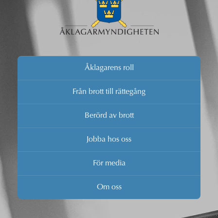
Åklagarens roll
Från brott till rättegång
Berörd av brott
Jobba hos oss
För media
Om oss