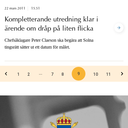
22 mars 2011
15.51
Kompletterande utredning klar i
ärende om dråp på liten flicka
Chefsåklagare Peter Claeson ska begära att Solna
tingsrätt sätter ut ett datum för målet.
9
...
1
2
7
8
10
11