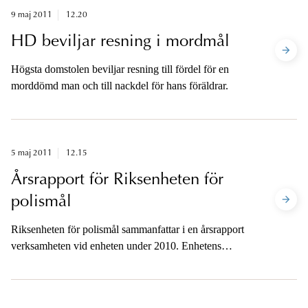
9 maj 2011
12.20
HD beviljar resning i mordmål
Högsta domstolen beviljar resning till fördel för en
morddömd man och till nackdel för hans föräldrar.
5 maj 2011
12.15
Årsrapport för Riksenheten för
polismål
Riksenheten för polismål sammanfattar i en årsrapport
verksamheten vid enheten under 2010. Enhetens
verksamhet skiljer sig i flera avseenden från
åklagarverksamheten i övrigt, vilket också återspeglas i
resultaten.