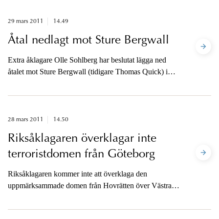
29 mars 2011
14.49
Åtal nedlagt mot Sture Bergwall
Extra åklagare Olle Sohlberg har beslutat lägga ned
åtalet mot Sture Bergwall (tidigare Thomas Quick) i
ärendet om mordet på den norska flickan Therese
Johannessen.
28 mars 2011
14.50
Riksåklagaren överklagar inte
terroristdomen från Göteborg
Riksåklagaren kommer inte att överklaga den
uppmärksammade domen från Hovrätten över Västra
Sverige som gäller stämpling till terroristbrott med
anknytning till Somalia.