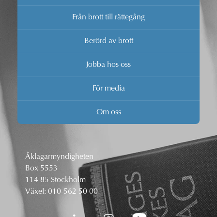
Från brott till rättegång
Berörd av brott
Jobba hos oss
För media
Om oss
Åklagarmyndigheten
Box 5553
114 85 Stockholm
Växel:
010-562 50 00