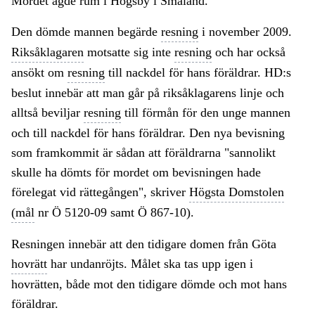
Mordet ägde rum i Högsby i Småland.
Den dömde mannen begärde
resning
i november 2009.
Riksåklagaren
motsatte sig inte
resning
och har också
ansökt om
resning
till nackdel för hans föräldrar. HD:s
beslut innebär att man går på riksåklagarens linje och
alltså beviljar
resning
till förmån för den unge mannen
och till nackdel för hans föräldrar. Den nya bevisning
som framkommit är sådan att föräldrarna "sannolikt
skulle ha dömts för mordet om bevisningen hade
förelegat vid rättegången", skriver
Högsta Domstolen
(mål
nr Ö 5120-09 samt Ö 867-10).
Resningen innebär att den tidigare domen från Göta
hovrätt
har undanröjts. Målet ska tas upp igen i
hovrätten, både mot den tidigare dömde och mot hans
föräldrar.