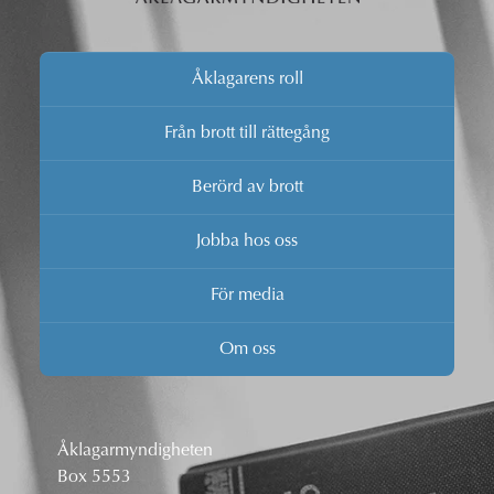
Åklagarens roll
Från brott till rättegång
Berörd av brott
Jobba hos oss
För media
Om oss
Åklagarmyndigheten
Box 5553