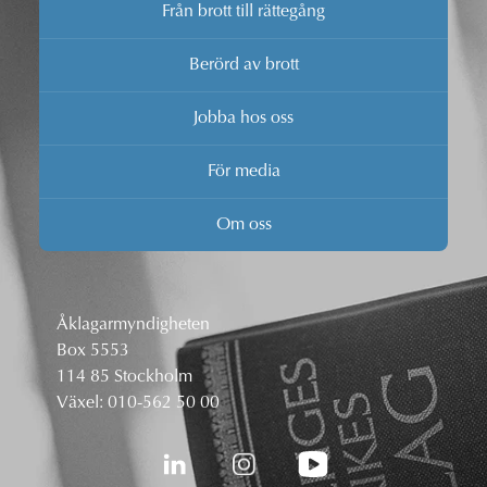
Från brott till rättegång
Berörd av brott
Jobba hos oss
För media
Om oss
Åklagarmyndigheten
Box 5553
114 85 Stockholm
Växel:
010-562 50 00