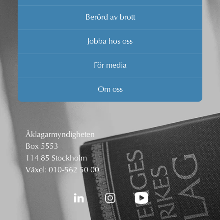
Berörd av brott
Jobba hos oss
För media
Om oss
Åklagarmyndigheten
Box 5553
114 85 Stockholm
Växel:
010-562 50 00