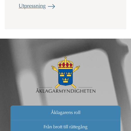
Utpressning
Åklagarens roll
Från brott till rättegång