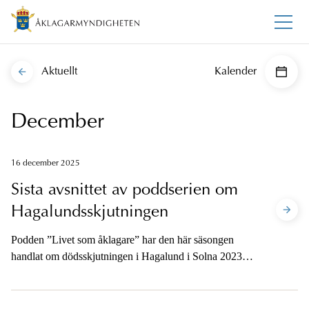
Aktuellt
Kalender
December
16 december 2025
Sista avsnittet av poddserien om
Hagalundsskjutningen
Podden ”Livet som åklagare” har den här säsongen
handlat om dödsskjutningen i Hagalund i Solna 2023. I
det sista avsnittet är det dags för rättegång. Vad kände
åklagarna när de steg in i salen och hur var det att hålla
förhör utan att få ett enda svar? Hur kom det sig att