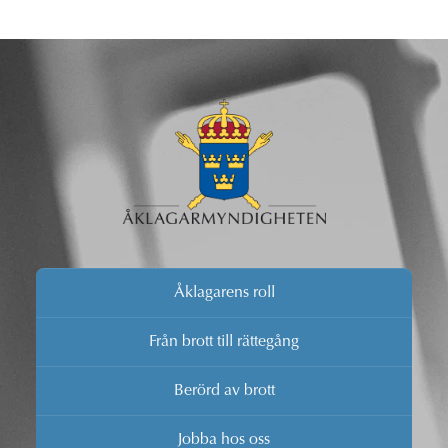
verktyg som kan anpassas till lokala behov och
förutsättningar.
Åklagarens roll
Från brott till rättegång
Berörd av brott
Jobba hos oss