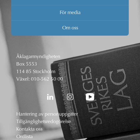
För media
Om oss
Åklagarmyndigheten
Box 5553
114 85 Stockholm
Växel:
010-562 50 00
Hantering av personuppgifter
Tillgänglighetsredogörelse
Kontakta oss
Ordlista