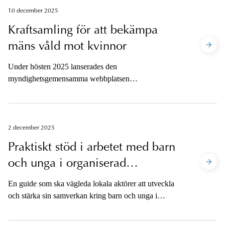
målet gick ända upp till Högsta domstolen och vad blev
10 december 2025
domen till slut för den 16-åring som åtalats för mord?
Kraftsamling för att bekämpa
mäns våld mot kvinnor
Under hösten 2025 lanserades den
myndighetsgemensamma webbplatsen
www.vasterbottenmotvald.se som en del i samverkan
som syftar till att förebygga och bekämpa mäns våld
mot kvinnor i Region Västerbotten. Här berättar
åklagare i Umeå om hur de arbetar specifikt med
2 december 2025
ärenden som handlar om särskilt utsatta brottsoffer.
Praktiskt stöd i arbetet med barn
och unga i organiserad
brottslighet
En guide som ska vägleda lokala aktörer att utveckla
och stärka sin samverkan kring barn och unga i
organiserad brottslighet (Bob) har nu publicerats.
Guiden samlar erfarenheter, metoder och praktiska