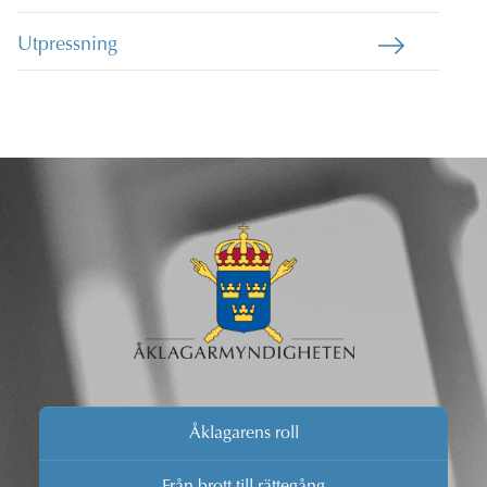
Utpressning
Åklagarens roll
Från brott till rättegång