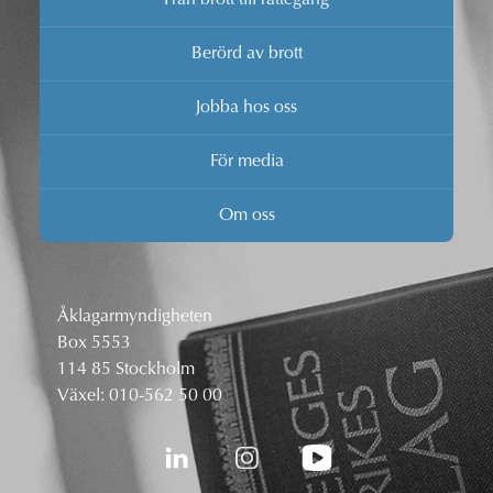
Berörd av brott
Jobba hos oss
För media
Om oss
Åklagarmyndigheten
Box 5553
114 85 Stockholm
Växel:
010-562 50 00