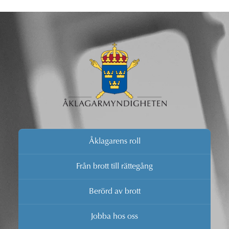
Åklagarens roll
Från brott till rättegång
Berörd av brott
Jobba hos oss