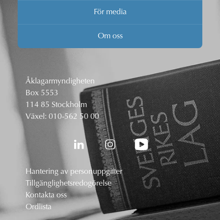
För media
Om oss
Åklagarmyndigheten
Box 5553
114 85 Stockholm
Växel:
010-562 50 00
Hantering av personuppgifter
Tillgänglighetsredogörelse
Kontakta oss
Ordlista