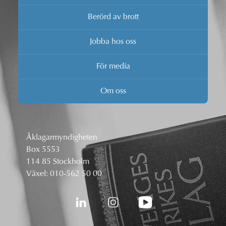
Berörd av brott
Jobba hos oss
För media
Om oss
Åklagarmyndigheten
Box 5553
114 85 Stockholm
Växel:
010-562 50 00