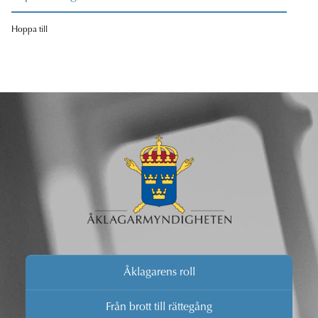
Hoppa till
Åklagarens roll
Från brott till rättegång