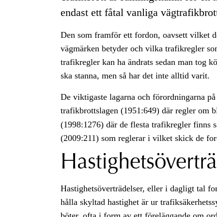
endast ett fåtal vanliga vägtrafikbrot
Den som framför ett fordon, oavsett vilket det
vägmärken betyder och vilka trafikregler som
trafikregler kan ha ändrats sedan man tog kö
ska stanna, men så har det inte alltid varit.
De viktigaste lagarna och förordningarna på
trafikbrottslagen (1951:649) där regler om b
(1998:1276) där de flesta trafikregler finn
(2009:211) som reglerar i vilket skick de fo
Hastighetsövertr
Hastighetsöverträdelser, eller i dagligt tal fo
hålla skyltad hastighet är ur trafiksäkerhet
böter,
ofta i form av ett föreläggande om
or