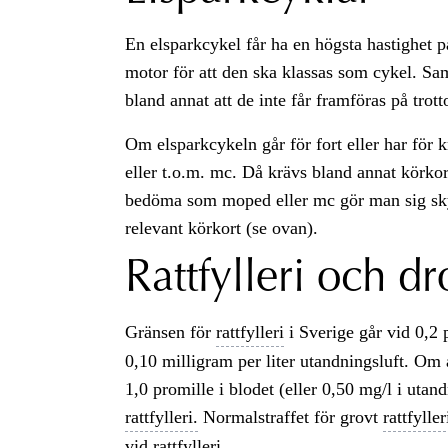
En elsparkcykel får ha en högsta hastighet p
motor för att den ska klassas som cykel. Sam
bland annat att de inte får framföras på trott
Om elsparkcykeln går för fort eller har för
eller t.o.m. mc. Då krävs bland annat körkor
bedöma som moped eller mc gör man sig skyl
relevant körkort (se ovan).
Rattfylleri och dro
Gränsen för
rattfylleri
i Sverige går vid 0,2 
0,10 milligram per liter utandningsluft. Om 
1,0 promille i blodet (eller 0,50 mg/l i utan
rattfylleri.
Normalstraffet för grovt
rattfyller
vid
rattfylleri.