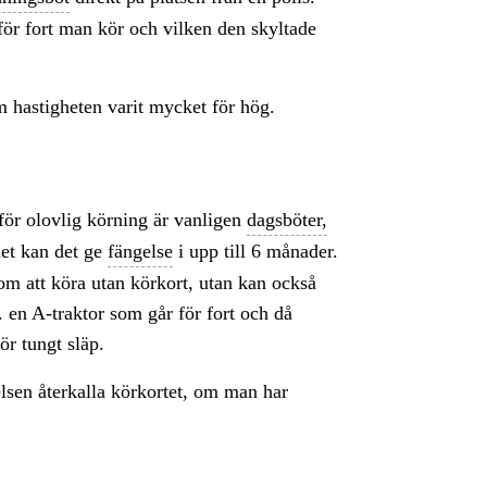
för fort man kör och vilken den skyltade
m hastigheten varit mycket för hög.
t för olovlig körning är vanligen
dagsböter,
het kan det ge
fängelse
i upp till 6 månader.
om att köra utan körkort, utan kan också
. en A-traktor som går för fort och då
för tungt släp.
lsen återkalla körkortet, om man har