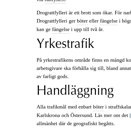
Drograttfylleri är ett brott som ökar. För nark
Drograttfylleri ger
böter
eller
fängelse
i högs
kan ge
fängelse
i upp till två år.
Yrkestrafik
På yrkestrafikens område finns en mängd k
arbetsgivare ska förhålla sig till, bland anna
av farligt gods.
Handläggning
Alla trafikmål med enbart
böter
i straffskal
Karlskrona och Östersund. Läs mer om det
allmänhet där de geografiskt begåtts.