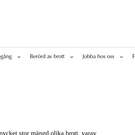
tegång
Berörd av brott
Jobba hos oss
F
mycket stor mängd olika brott, varav