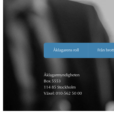
Åklagarens roll
Från brott
Åklagarmyndigheten
Box 5553
114 85 Stockholm
Växel:
010-562 50 00