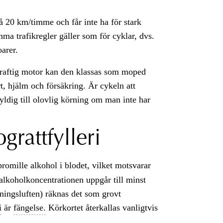
å 20 km/timme och får inte ha för stark
ma trafikregler gäller som för cyklar, dvs.
oarer.
 kraftig motor kan den klassas som moped
t, hjälm och försäkring. Är cykeln att
dig till olovlig körning om man inte har
grattfylleri
promille alkohol i blodet, vilket motsvarar
alkoholkoncentrationen uppgår till minst
dningsluften) räknas det som grovt
i
är
fängelse.
Körkortet återkallas vanligtvis