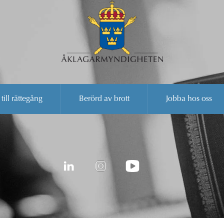
 till rättegång
Berörd av brott
Jobba hos oss