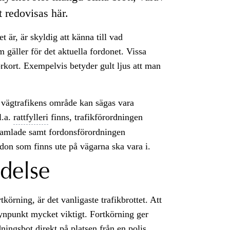
t redovisas här.
 är, är skyldig att känna till vad
 gäller för det aktuella fordonet. Vissa
rkort. Exempelvis betyder gult ljus att man
 vägtrafikens område kan sägas vara
l.a.
rattfylleri
finns, trafikförordningen
s samlade samt fordonsförordningen
rdon som finns ute på vägarna ska vara i.
ädelse
rtkörning, är det vanligaste trafikbrottet. Att
ssynpunkt mycket viktigt. Fortkörning ger
dningsbot
direkt på platsen från en polis.