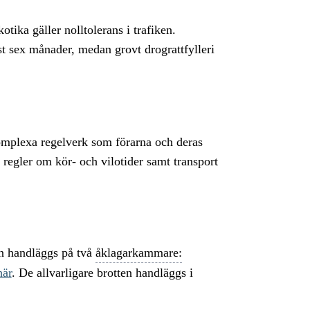
otika gäller nolltolerans i trafiken.
t sex månader, medan grovt drograttfylleri
omplexa regelverk som förarna och deras
t regler om kör- och vilotider samt transport
an handläggs på två
åklagarkammare:
här
. De allvarligare brotten handläggs i