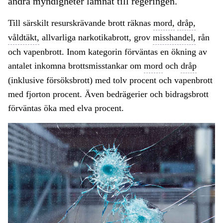
andra myndigheter lämnat till regeringen.
Till särskilt resurskrävande brott räknas
mord,
dråp,
våldtäkt,
allvarliga narkotikabrott, grov
misshandel,
rån
och vapenbrott. Inom kategorin förväntas en ökning av
antalet inkomna brottsmisstankar om
mord
och
dråp
(inklusive försöksbrott) med tolv procent och vapenbrott
med fjorton procent. Även bedrägerier och bidragsbrott
förväntas öka med elva procent.