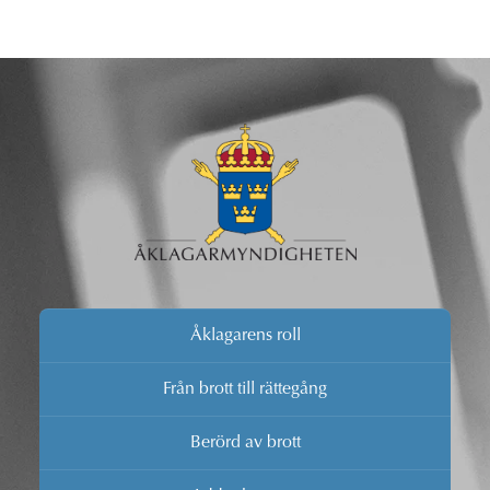
Åklagarens roll
Från brott till rättegång
Berörd av brott