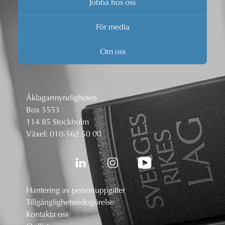
Jobba hos oss
För media
Om oss
Åklagarmyndigheten
Box 5553
114 85 Stockholm
Växel:
010-562 50 00
Hantering av personuppgifter
Tillgänglighetsredogörelse
Kontakta oss