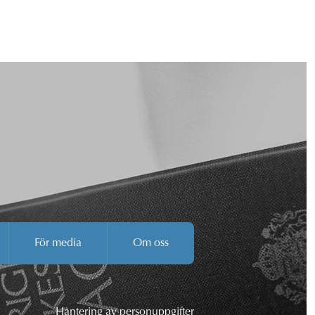
För media
Om oss
Hantering av personuppgifter