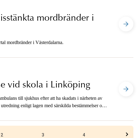
isstänkta mordbränder i
ertal mordbränder i Västerdalarna.
 vid skola i Linköping
ulans till sjukhus efter att ha skadats i närheten av
n utredning enligt lagen med särskilda bestämmelser om
2
3
4