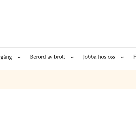
tegång
Berörd av brott
Jobba hos oss
F