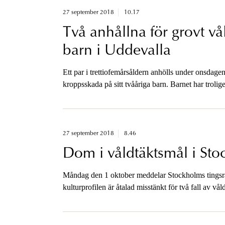
27 september 2018
10.17
Två anhållna för grovt vå
barn i Uddevalla
Ett par i trettiofemårsåldern anhölls under onsdagen
kroppsskada på sitt tvååriga barn. Barnet har trolige
27 september 2018
8.46
Dom i våldtäktsmål i St
Måndag den 1 oktober meddelar Stockholms tingsrät
kulturprofilen är åtalad misstänkt för två fall av 
tillgänglig när dom har meddelats.