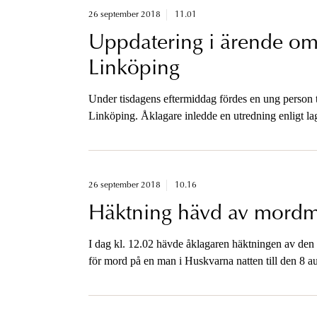
26 september 2018
11.01
Uppdatering i ärende om 
Linköping
Under tisdagens eftermiddag fördes en ung person til
Linköping. Åklagare inledde en utredning enligt l
lagöverträdare. Åklagaren är tillgänglig i eftermidd
26 september 2018
10.16
Häktning hävd av mordmi
I dag kl. 12.02 hävde åklagaren häktningen av den 
för mord på en man i Huskvarna natten till den 8 au
är sådant att åklagaren bedömer att risken att 16-åri
utredningen är låg. Det finns inte längre synnerlig
ordnas genom socialtjänstens försorg.