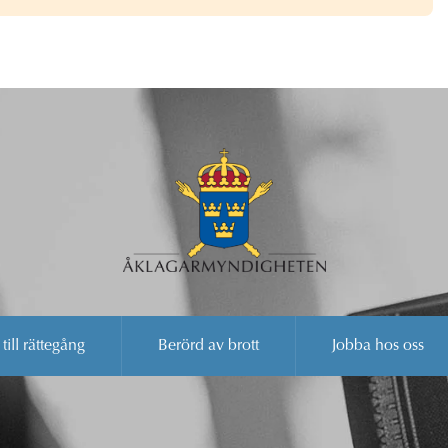
 till rättegång
Berörd av brott
Jobba hos oss