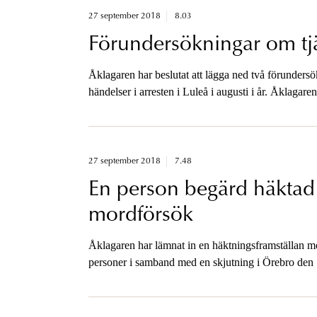
27 september 2018
8.03
Förundersökningar om tjä
Åklagaren har beslutat att lägga ned två förunders
händelser i arresten i Luleå i augusti i år. Åklagare
27 september 2018
7.48
En person begärd häktad 
mordförsök
Åklagaren har lämnat in en häktningsframställan mot
personer i samband med en skjutning i Örebro den 19
media direkt efter häktningsförhandlingen.