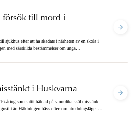
försök till mord i
l sjukhus efter att ha skadats i närheten av en skola i
agen med särskilda bestämmelser om unga
ag per telefon.
sstänkt i Huskvarna
16-åring som suttit häktad på sannolika skäl misstänkt
gusti i år. Häktningen hävs eftersom utredningsläget nu
ngen undanröjer bevis eller på annat sätt förstör
a skäl för häktning då betryggande övervakning kan