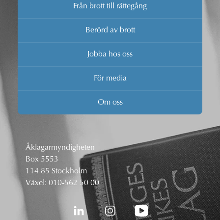
Från brott till rättegång
Berörd av brott
Jobba hos oss
För media
Om oss
Åklagarmyndigheten
Box 5553
114 85 Stockholm
Växel:
010-562 50 00