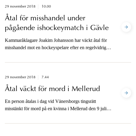
29 november 2018
10.00
Åtal för misshandel under
pågående ishockeymatch i Gävle
Kammaråklagare Joakim Johansson har väckt åtal för
misshandel mot en hockeyspelare efter en regelvidrig
tackling på en annan hockeyspelare den 7 november
2017. Gärningen skedde under pågående
ishockeymatch i Champions Hockey League (CHL)
mellan Brynäs och Adler Mannheim i Gavlerinken
29 november 2018
7.44
Arena, Gävle. Den åtalade spelade för Adler
Åtal väckt för mord i Mellerud
Mannheim.
En person åtalas i dag vid Vänersborgs tingsrätt
misstänkt för mord på en kvinna i Mellerud den 9 juli
2018.