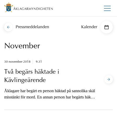
Pressmeddelanden
Kalender
November
30 november 2018
9.31
Två begärs häktade i
Kävlingeärende
Åklagare har begärt en person häktad på sannolika skäl
misstänkt för mord. En annan person har begärts häktad
på sannolika skäl alternativt skälig misstanke för mord.