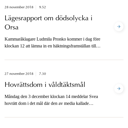
28 november 2018
9.52
Lägesrapport om dödsolycka i
Orsa
Kammaråklagare Ludmila Pronko kommer i dag före
klockan 12 att lämna in en häktningsframställan till
Mora tingsrätt i ärendet där en man är misstänkt för att
ha kört på och orsakat en 14-årig flickas död.
27 november 2018
7.30
Hovrättsdom i våldtäktsmål
Måndag den 3 december klockan 14 meddelar Svea
hovrätt dom i det mål där den av media kallade
kulturprofilen är åtalad misstänkt för två fall av våldtäkt
mot en målsägande. Åklagaren kommer att vara
tillgänglig när dom har meddelats.