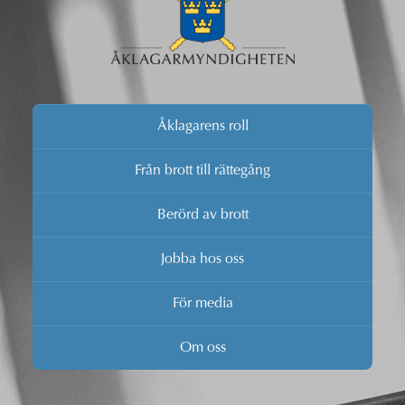
Åklagarens roll
Från brott till rättegång
Berörd av brott
Jobba hos oss
För media
Om oss