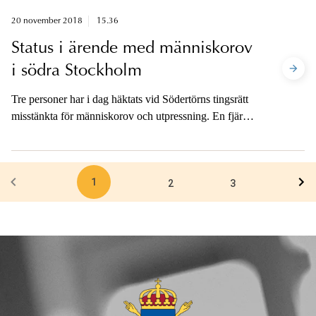
mot griftefrid och bedrägeri mot samma kvinna. Brotten
ägde rum under maj och juni förra året.
20 november 2018
15.36
Status i ärende med människorov
i södra Stockholm
Tre personer har i dag häktats vid Södertörns tingsrätt
misstänkta för människorov och utpressning. En fjärde
person har också begärts häktad, den förhandlingen
sker i morgon den 21 november och efter det är
åklagaren tillgänglig för media.
1
2
3