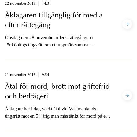
22 november 2018
14.31
Åklagaren tillgänglig för media
efter rättegång
Onsdag den 28 november inleds rättegången i
Jönköpings tingsrätt om ett uppmärksammat
mordärende i Huskvarna. Två unga personer misstänks
för att ha mördat en man i en park. Åklagaren kommer
att vara tillgänglig för media efter att sista
förhandlingsdagen är avslutad.
21 november 2018
9.54
Åtal för mord, brott mot griftefrid
och bedrägeri
Åklagare har i dag väckt åtal vid Västmanlands
tingsrätt mot en 54-årig man misstänkt för mord på en
57-årig kvinna som försvann från sitt hem i Västerås i
maj 2017. Åtalet innefattar även misstankar om brott