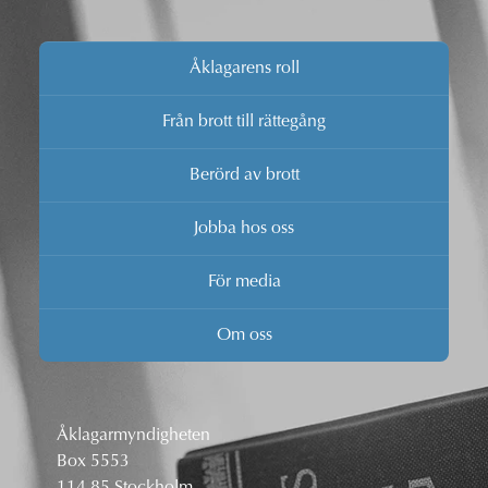
Åklagarens roll
Från brott till rättegång
Berörd av brott
Jobba hos oss
För media
Om oss
Åklagarmyndigheten
Box 5553
114 85 Stockholm