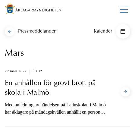
Pressmeddelanden
Kalender
Mars
22 mars 2022
13.32
En anhållen för grovt brott på
skola i Malmö
Med anledning av händelsen på Latinskolan i Malmö
har åklagare på måndagskvällen anhållit en person
misstänkt för mord i två fall på två kvinnliga lärare i 50-
årsåldern.