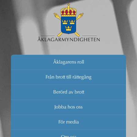
Åklagarens roll
Från brott till rättegång
Berörd av brott
Jobba hos oss
För media