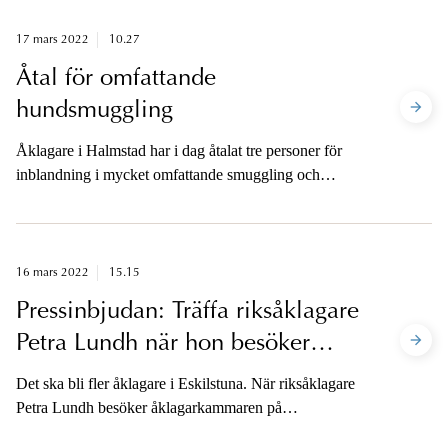
17 mars 2022
10.27
Åtal för omfattande
hundsmuggling
Åklagare i Halmstad har i dag åtalat tre personer för
inblandning i mycket omfattande smuggling och
försäljning m.m. av hundvalpar från Litauen.
Åklagaren är tillgänglig för media.
16 mars 2022
15.15
Pressinbjudan: Träffa riksåklagare
Petra Lundh när hon besöker
Eskilstuna
Det ska bli fler åklagare i Eskilstuna. När riksåklagare
Petra Lundh besöker åklagarkammaren på
Rademarchergatan den 22 mars kommer hon bland