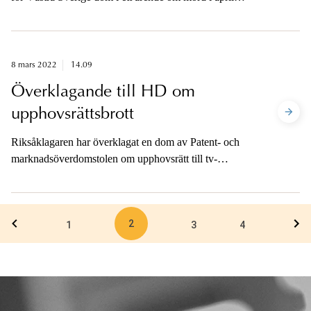
2021. Åklagaren är tillgänglig för media.
8 mars 2022
14.09
Överklagande till HD om
upphovsrättsbrott
Riksåklagaren har överklagat en dom av Patent- och
marknadsöverdomstolen om upphovsrätt till tv-
sändningar och olovligt innehav av
avkodningsutrustning
2
1
3
4