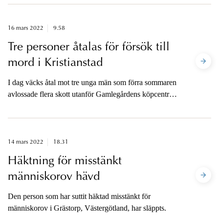
annat informera om aktuella frågor och lyssna till
åklagarnas och övriga medarbetares synpunkter. En
viktig fråga är de resursförstärkningar som görs i
16 mars 2022
9.58
Eskilstuna och i resten av Åklagarmyndigheten, för att
Tre personer åtalas för försök till
möta brottsutvecklingen.
mord i Kristianstad
I dag väcks åtal mot tre unga män som förra sommaren
avlossade flera skott utanför Gamlegårdens köpcentrum
i Kristianstad. Nio personer som befann sig på platsen
utsattes för mordförsök.
14 mars 2022
18.31
Häktning för misstänkt
människorov hävd
Den person som har suttit häktad misstänkt för
människorov i Grästorp, Västergötland, har släppts.