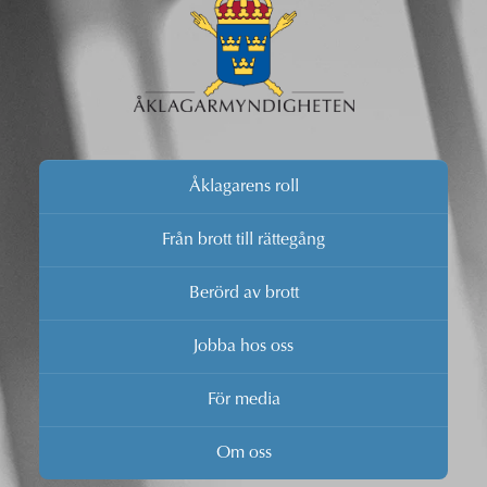
Åklagarens roll
Från brott till rättegång
Berörd av brott
Jobba hos oss
För media
Om oss