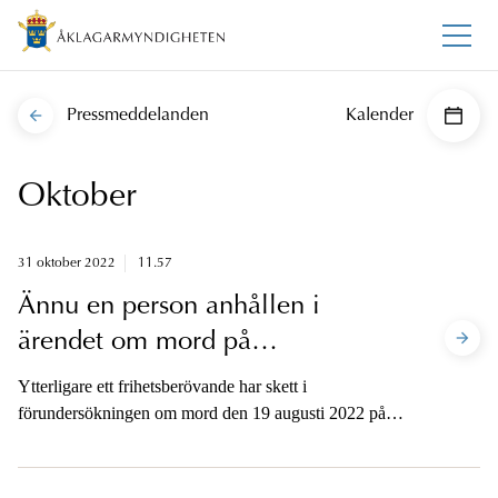
Pressmeddelanden
Kalender
Oktober
31 oktober 2022
11.57
Ännu en person anhållen i
ärendet om mord på
köpcentrumet Emporia i Malmö
Ytterligare ett frihetsberövande har skett i
förundersökningen om mord den 19 augusti 2022 på
köpcentrumet Emporia i Malmö. En fjärde person
anhölls den 29 oktober, på sannolika skäl misstänkt för
medhjälp till mord.