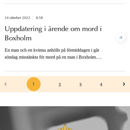
misstänkt för grovt vapenbrott.
Häktningsförhandlingarna startar kl. 13.
24 oktober 2022
8.58
Uppdatering i ärende om mord i
Boxholm
En man och en kvinna anhölls på förmiddagen i går
söndag misstänkta för mord på en man i Boxholm.
Senast på onsdag ska åklagaren besluta om personerna
ska begäras häktade eller släppas på fri fot.
1
2
3
4