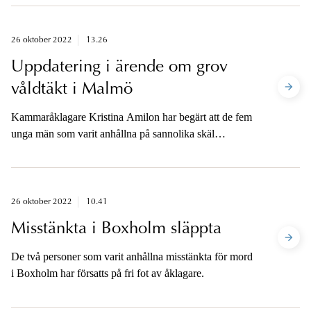
förberedelse till terroristbrott genom förberedelse till
mord. På tisdag den 1 november planerar
kammaråklagare Henrik Olin väcka åtal i ärendet. I
26 oktober 2022
13.26
samband med det hålls en pressträff.
Uppdatering i ärende om grov
våldtäkt i Malmö
Kammaråklagare Kristina Amilon har begärt att de fem
unga män som varit anhållna på sannolika skäl
misstänkta för grov våldtäkt i Kungsparken i Malmö i
helgen ska begäras häktade. Åklagaren är inte
tillgänglig för media förrän i morgon.
26 oktober 2022
10.41
Misstänkta i Boxholm släppta
De två personer som varit anhållna misstänkta för mord
i Boxholm har försatts på fri fot av åklagare.