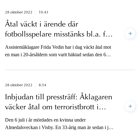
28 oktober 2022
10.43
Åtal väckt i ärende där
fotbollsspelare misstänks bl.a. för
våldtäkt
Assistentåklagare Frida Vedin har i dag väckt åtal mot
en man i 20-årsåldern som varit häktad sedan den 6
oktober på sannolika skäl misstänkt för våldtäkt. Åtal
väcks även för kränkande fotografering vid sju tillfällen
och ringa narkotikabrott. Mannen nekar till
anklagelserna.
28 oktober 2022
8.54
Inbjudan till pressträff: Åklagaren
väcker åtal om terroristbrott i
Visby
Den 6 juli i år mördades en kvinna under
Almedalsveckan i Visby. En 33-årig man är sedan i juli
häktad misstänkt för terroristbrott genom mord och för