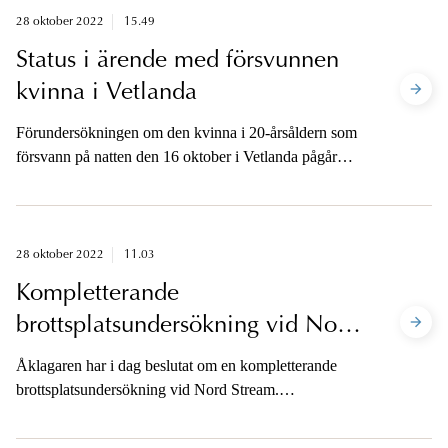
28 oktober 2022
15.49
Status i ärende med försvunnen
kvinna i Vetlanda
Förundersökningen om den kvinna i 20-årsåldern som
försvann på natten den 16 oktober i Vetlanda pågår
alltjämt. Kvinnan är ännu inte återfunnen. Det finns i
nuläget ingen ny information att förmedla från
åklagaren och han är inte tillgänglig för media.
28 oktober 2022
11.03
Kompletterande
brottsplatsundersökning vid Nord
Stream
Åklagaren har i dag beslutat om en kompletterande
brottsplatsundersökning vid Nord Stream.
Förundersökningen rör misstänkt grovt sabotage mot
gasledningarna i Östersjön.