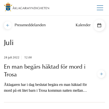
Pressmeddelanden
Kalender
Juli
28 juli 2022
12.00
En man begärs häktad för mord i
Trosa
Åklagaren har i dag beslutat begära en man häktad för
mord på ett litet barn i Trosa kommun natten mellan
söndag och måndag. Åklagaren är tillgänglig för media
vid tingsrätten efter avslutad häktningsförhandling i dag
torsdag.