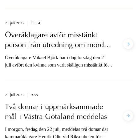
tillgänglig för media.
21 juli 2022
11.14
Överåklagare avför misstänkt
person från utredning om mord i
Skövde
Överåklagare Mikael Björk har i dag torsdag den 21
juli avfört den kvinna som varit skäligen misstänkt för
mord i ett ärende som rör en 64-årig man som dog i
augusti 2018. Polismyndigheten tar nu över ledningen
av förundersökningen.
21 juli 2022
9.55
Två domar i uppmärksammade
mål i Västra Götaland meddelas
I morgon, fredag den 22 juli, meddelas två domar där
kammaråklagare Henrik Olin vid Riksenheten för