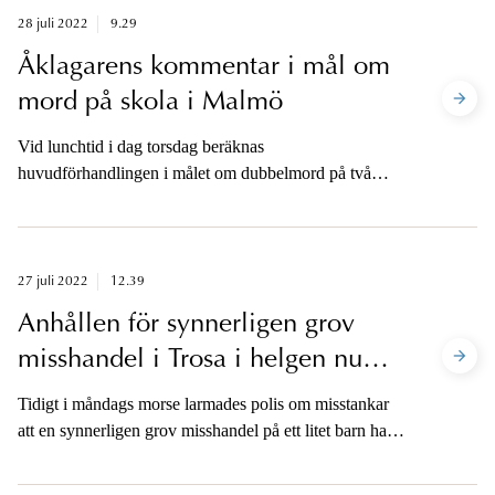
28 juli 2022
9.29
Åklagarens kommentar i mål om
mord på skola i Malmö
Vid lunchtid i dag torsdag beräknas
huvudförhandlingen i målet om dubbelmord på två
lärare som attackerades med kniv och yxa på
Latinskolan i Malmö vara avslutad. Åklagaren är
tillgänglig för kommentar på telefon efter lunch.
27 juli 2022
12.39
Anhållen för synnerligen grov
misshandel i Trosa i helgen nu
försatt på fri fot
Tidigt i måndags morse larmades polis om misstankar
att en synnerligen grov misshandel på ett litet barn hade
skett i Trosa kommun natten mellan söndag och
måndag. Två personer greps och anhölls senare under