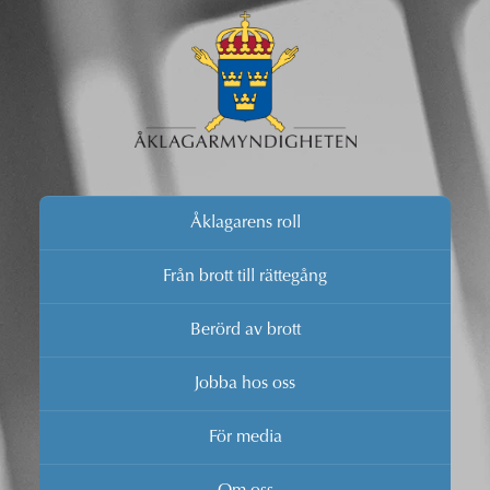
Åklagarens roll
Från brott till rättegång
Berörd av brott
Jobba hos oss
För media