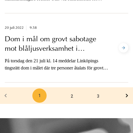
säkerhetsmål varit förundersökningsledare. Åklagaren
är tillgänglig för media efter att domarna kommit.
20 juli 2022
9.58
Dom i mål om grovt sabotage
mot blåljusverksamhet i
Linköping
På torsdag den 21 juli kl. 14 meddelar Linköpings
tingsrätt dom i målet där tre personer åtalats för grovt
sabotage mot blåljusverksamhet i Linköping under
påskhelgen, den 17 april i år. Åklagaren är tillgänglig
när dom meddelats.
1
2
3