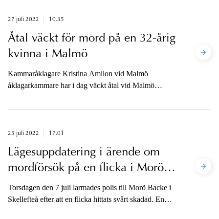
måndagseftermiddagen misstänkta för brottet. Åklagare
har i dag onsdag beslutat häva anhållandet för den ena
27 juli 2022
10.35
av de två anhållna och försätta den personen på fri fot.
Åtal väckt för mord på en 32-årig
kvinna i Malmö
Kammaråklagare Kristina Amilon vid Malmö
åklagarkammare har i dag väckt åtal vid Malmö
tingsrätt mot en man misstänkt för mord på sin hustru
den 24 september 2021. Åklagaren är tillgänglig för
media på telefon efter lunch i dag.
25 juli 2022
17.01
Lägesuppdatering i ärende om
mordförsök på en flicka i Morö
Backe i Skellefteå
Torsdagen den 7 juli larmades polis till Morö Backe i
Skellefteå efter att en flicka hittats svårt skadad. En
förundersökning om försök till mord inleddes. Här