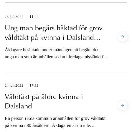
kommer en statusuppdatering från åklagaren om läget i
utredningen just nu.
25 juli 2022
11.42
Ung man begärs häktad för grov
våldtäkt på kvinna i Dalsland
(obs! uppdaterad)
Åklagare beslutade under måndagen att begära den
unga man som är anhållen sedan i fredags misstänkt för
grov våldtäkt på en kvinna i 80-årsåldern i Eds
kommun i torsdags häktad. Åklagaren är tillgänglig för
media på plats vid Uddevalla tingsrätt efter att
häktningsförhandlingarna avslutats.
24 juli 2022
17.32
Våldtäkt på äldre kvinna i
Dalsland
En person i Eds kommun är anhållen för grov våldtäkt
på kvinna i 80-årsåldern. Åklagaren är nu inte