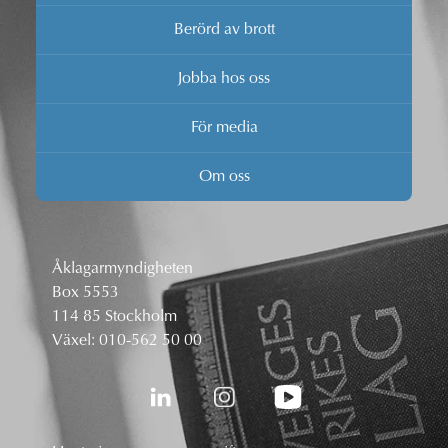
Berörd av brott
Jobba hos oss
För media
Om oss
Åklagarmyndigheten
Box 5553
114 85 Stockholm
Växel:
010-562 50 00