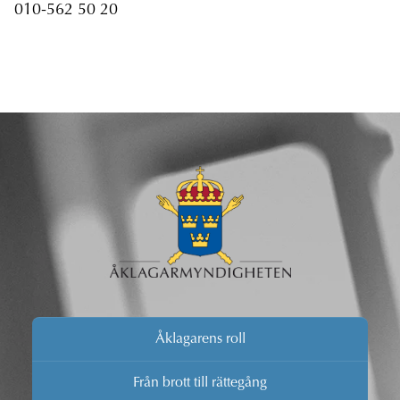
010-562 50 20
Åklagarens roll
Från brott till rättegång