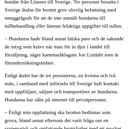
hundar från Litauen till Sverige. Tre personer bosatta i
Sverige åtalas för brottet grov olovlig befattning med
smuggelgods för att de inte anmält hundarna till
tullbehandling eller lämnat felaktiga uppgifter till tullen.
– Hundarna hade bland annat falska pass och de saknade
de intyg som krävs när man för in djur i landet till
försäljning, säger kammaråklagare Jon Lindahl som är
förundersökningsledare.
Enligt åtalet har de tre personerna, en kvinna och två
män, i samband med införseln till Sverige haft kontakt
med uppföljare, säljare och transportörer av hundarna.
Hundarna har sålts på internet till privatpersoner.
– Enligt min uppfattning ska brotten bedömas som
grova, bland annat eftersom det varit fråga om en
systematisk och omfattande brottslighet med ett mycket