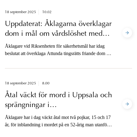
med besöket finns möjlighet att intervjua riksåklagaren.
18 september 2025
10.02
Uppdaterat: Åklagarna överklagar
dom i mål om vårdslöshet med
hemlig uppgift
Åklagare vid Riksenheten för säkerhetsmål har idag
beslutat att överklaga Attunda tingsrätts friande dom i
det ärende där en man som tidigare tjänstgjort vid
regeringskansliet åtalats för vårdslöshet med hemlig
uppgift.
18 september 2025
8.00
Åtal väckt för mord i Uppsala och
sprängningar i
Stockholmsområdet
Åklagare har i dag väckt åtal mot två pojkar, 15 och 17
år, för inblandning i mordet på en 52-årig man utanför
en restaurang i området Boländerna, Uppsala, den 13