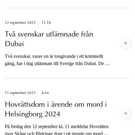
dataintrång och försök till grov utpressning pågår.
Åklagaren lämnar här en kort lägesuppdatering om
utredningen.
12 september 2025
11.18
Två svenskar utlämnade från
Dubai
Två svenskar, varav en är tongivande i ett kriminellt
gäng, har i dag utlämnats till Sverige från Dubai. De är
båda misstänkta för bland annat grovt vapenbrott.
11 september 2025
8.44
Hovrättsdom i ärende om mord i
Helsingborg 2024
På fredag den 12 september kl. 11 meddelar Hovrätten
över Skåne och Blekinge dom i ett ärende om mord på