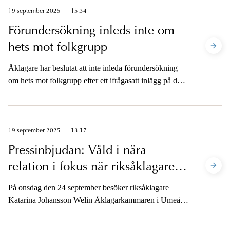
19 september 2025
15.34
Förundersökning inleds inte om
hets mot folkgrupp
Åklagare har beslutat att inte inleda förundersökning
om hets mot folkgrupp efter ett ifrågasatt inlägg på den
sociala medieplattformen X om en demonstration
utanför en skola i Stockholm den 15 september.
19 september 2025
13.17
Pressinbjudan: Våld i nära
relation i fokus när riksåklagaren
besöker Umeå
På onsdag den 24 september besöker riksåklagare
Katarina Johansson Welin Åklagarkammaren i Umeå.
Där får hon en presentation av hur åklagarna arbetar för
att lagföra relationsbrott och brott mot barn. I samband