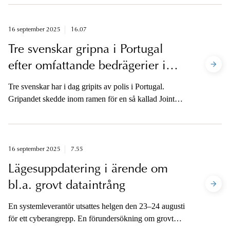
maj i år. 15-åringen åtalas också för två sprängningar i
Stockholmsområdet. Åklagarna är tillgängliga för
media.
16 september 2025
16.07
Tre svenskar gripna i Portugal
efter omfattande bedrägerier i
Sverige
Tre svenskar har i dag gripits av polis i Portugal.
Gripandet skedde inom ramen för en så kallad Joint
Investigation Team, JIT, där svensk polis och åklagare
samarbetat med portugisisk polis och åklagare, spansk
polis samt Europol och Eurojust.
16 september 2025
7.55
Lägesuppdatering i ärende om
bl.a. grovt dataintrång
En systemleverantör utsattes helgen den 23–24 augusti
för ett cyberangrepp. En förundersökning om grovt