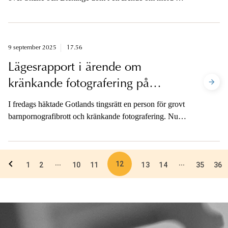
en man i bostadsområdet Adolfsberg i Helsingborg i
april 2024. Åklagaren är tillgänglig för media när dom
har meddelats.
9 september 2025
17.56
Lägesrapport i ärende om
kränkande fotografering på
Gotland
I fredags häktade Gotlands tingsrätt en person för grovt
barnpornografibrott och kränkande fotografering. Nu
pågår utredningen där beslagtaget material analyseras.
12
...
...
1
2
10
11
13
14
35
36