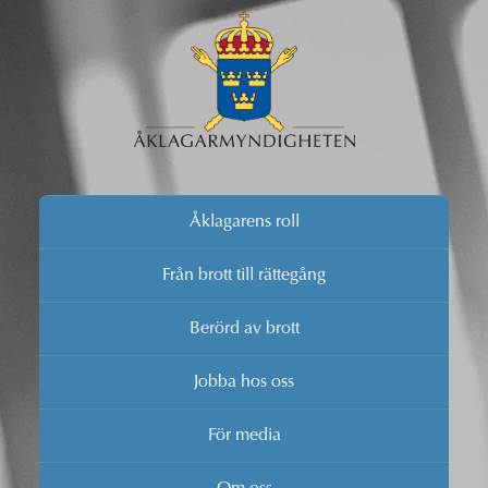
Åklagarens roll
Från brott till rättegång
Berörd av brott
Jobba hos oss
För media