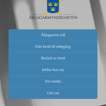
Åklagarens roll
Från brott till rättegång
Berörd av brott
Jobba hos oss
För media
Om oss