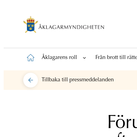
Åklagarens roll
Från brott till rät
Tillbaka till
pressmeddelanden
För