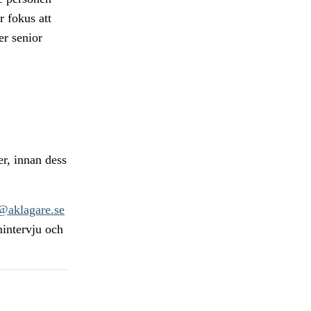
r fokus att
er senior
er, innan dess
m@aklagare.se
nintervju och