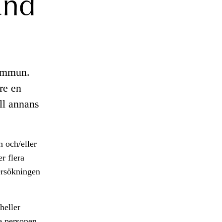
and
kommun.
re en
ll annans
 och/eller
er flera
ersökningen
heller
e personen