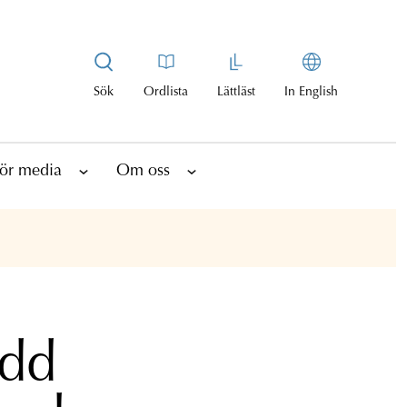
Sök
Ordlista
Lättläst
In English
ör media
Om oss
edd