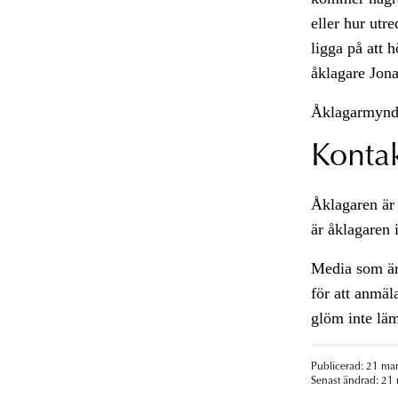
eller hur utr
ligga på att 
åklagare Jona
Åklagarmynd
Konta
Åklagaren är 
är åklagaren i
Media som är
för att anmäla
glöm inte lä
Publicerad: 21 mar
Senast ändrad: 21 