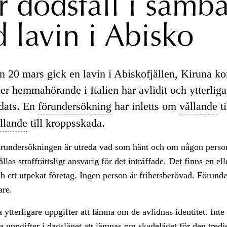
er dödsfall i samb
 lavin i Abisko
n 20 mars gick en lavin i Abiskofjällen, Kiruna 
er hemmahörande i Italien har avlidit och ytterliga
dats. En
förundersökning
har inletts om
vållande
ti
llande
till kroppsskada.
örundersökningen är utreda vad som hänt och om någon person
llas straffrättsligt ansvarig för det inträffade. Det finns en ell
h ett utpekat företag. Ingen person är frihetsberövad. Förund
are.
 ytterligare uppgifter att lämna om de avlidnas identitet. Inte 
uppgifter i dagsläget att lämnas om skadeläget för den tredj