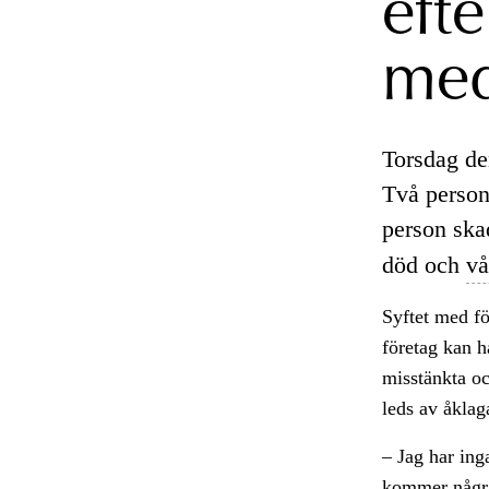
eft
med
Torsdag de
Två person
person ska
död och
vå
Syftet med f
företag kan hå
misstänkta oc
leds av åklag
– Jag har inga
kommer några 