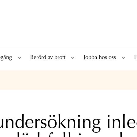
tegång
Berörd av brott
Jobba hos oss
F
undersökning inl