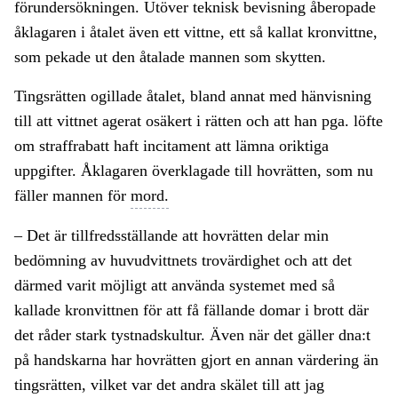
förundersökningen. Utöver teknisk bevisning åberopade
åklagaren i åtalet även ett vittne, ett så kallat kronvittne,
som pekade ut den åtalade mannen som skytten.
Tingsrätten ogillade åtalet, bland annat med hänvisning
till att vittnet agerat osäkert i rätten och att han pga. löfte
om straffrabatt haft incitament att lämna oriktiga
uppgifter. Åklagaren överklagade till hovrätten, som nu
fäller mannen för
mord.
– Det är tillfredsställande att hovrätten delar min
bedömning av huvudvittnets trovärdighet och att det
därmed varit möjligt att använda systemet med så
kallade kronvittnen för att få fällande domar i brott där
det råder stark tystnadskultur. Även när det gäller dna:t
på handskarna har hovrätten gjort en annan värdering än
tingsrätten, vilket var det andra skälet till att jag