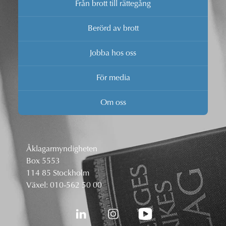
Från brott till rättegång
Berörd av brott
Jobba hos oss
För media
Om oss
Åklagarmyndigheten
Box 5553
114 85 Stockholm
Växel:
010-562 50 00