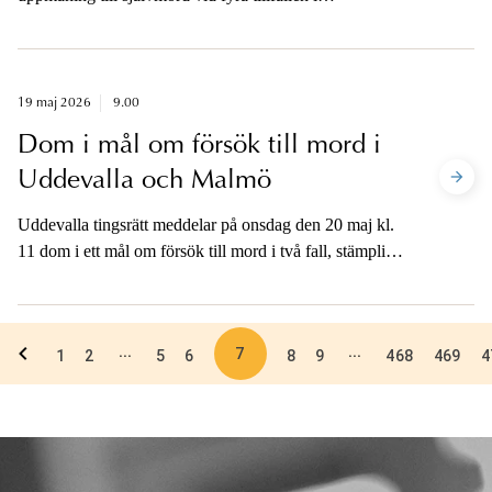
Norrköping, Nyköping, Västerås och
Trollhättan/Stockholm.
19 maj 2026
9.00
Dom i mål om försök till mord i
Uddevalla och Malmö
Uddevalla tingsrätt meddelar på onsdag den 20 maj kl.
11 dom i ett mål om försök till mord i två fall, stämpling
till mord, anstiftan till och medhjälp till försök till mord,
grovt vapenbrott samt stämpling till grov allmänfarlig
ödeläggelse. Brottsligheten har ägt rum i Uddevalla och
7
...
...
Malmö.
1
2
5
6
8
9
468
469
4