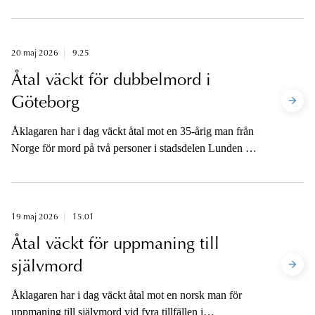
mord, anstiftan till och medhjälp till försök till mord,
grovt vapenbrott samt stämpling till grov allmänfarlig
ödeläggelse. Åklagaren är tillgänglig för media när dom
meddelats.
20 maj 2026
9.25
Åtal väckt för dubbelmord i
Göteborg
Åklagaren har i dag väckt åtal mot en 35-årig man från
Norge för mord på två personer i stadsdelen Lunden i
Göteborg den 2 september 2025 samt för grovt
vapenbrott. Åklagaren är tillgänglig för media.
19 maj 2026
15.01
Åtal väckt för uppmaning till
självmord
Åklagaren har i dag väckt åtal mot en norsk man för
uppmaning till självmord vid fyra tillfällen i