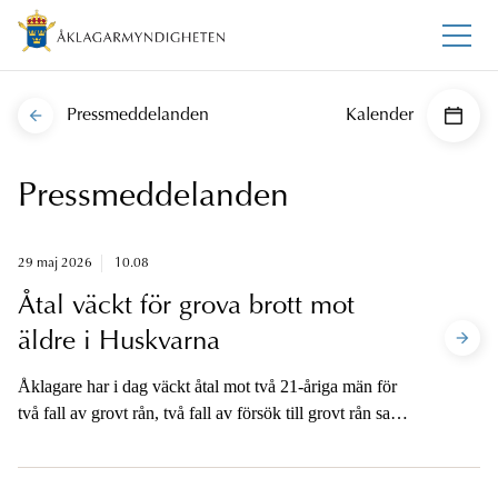
Pressmeddelanden
Kalender
Pressmeddelanden
29 maj 2026
10.08
Åtal väckt för grova brott mot
äldre i Huskvarna
Åklagare har i dag väckt åtal mot två 21-åriga män för
två fall av grovt rån, två fall av försök till grovt rån samt
försök till grov våldtäkt. Samtliga brott har riktats mot
äldre kvinnor i Huskvarna.