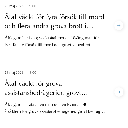
29 maj 2026
9.00
Åtal väckt för fyra försök till mord
och flera andra grova brott i
Rättvik
Åklagare har i dag väckt åtal mot en 18-årig man för
fyra fall av försök till mord och grovt vapenbrott i
Rättvik i januari 2026. Mannen åtalas också för brott
mot lagen om brandfarliga och explosiva varor, grovt
brott, och för förberedelse till brott mot lagen om
brandfarliga och explosiva varor, grovt brott.
26 maj 2026
8.00
Åtal väckt för grova
assistansbedrägerier, grovt
bedrägeri och grov misshandel i
Åklagare har åtalat en man och en kvinna i 40-
Uppsala
årsåldern för grova assistansbedrägerier, grovt bedrägeri
och grov misshandel av en man med
funktionsnedsättning i Uppsala under perioden 2020–