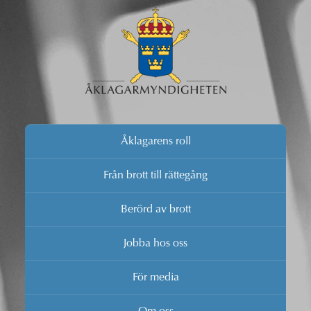
Åklagarens roll
Från brott till rättegång
Berörd av brott
Jobba hos oss
För media