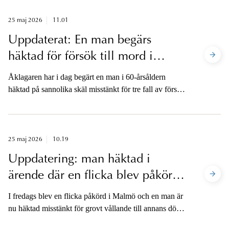
2025. Åklagaren är tillgänglig för media.
25 maj 2026
11.01
Uppdaterat: En man begärs
häktad för försök till mord i
Älvsjö
Åklagaren har i dag begärt en man i 60-årsåldern
häktad på sannolika skäl misstänkt för tre fall av försök
till mord och grovt vapenbrott i Älvsjö i södra
Stockholm den 23 maj. Pressmeddelandet har
uppdaterats med tid för häktningsförhandling.
25 maj 2026
10.19
Uppdatering: man häktad i
ärende där en flicka blev påkörd i
Malmö
I fredags blev en flicka påkörd i Malmö och en man är
nu häktad misstänkt för grovt vållande till annans död
och grov vårdslöshet i trafik.