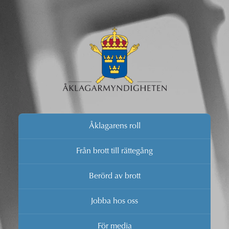
Åklagarens roll
Från brott till rättegång
Berörd av brott
Jobba hos oss
För media