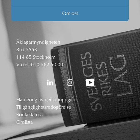
Om oss
Åklagarmyndigheten
Box 5553
114 85 Stockholm
Växel:
010-562 50 00
Hantering av personuppgifter
Tillgänglighetsredogörelse
Kontakta oss
Ordlista