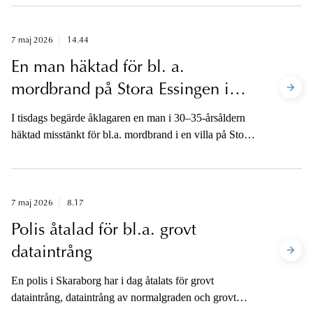
barn i Vingåkers kommun. Åklagare är tillgänglig för
en kort kommentar i morgon efter att dom meddelats.
7 maj 2026
14.44
En man häktad för bl. a.
mordbrand på Stora Essingen i
Stockholm
I tisdags begärde åklagaren en man i 30–35-årsåldern
häktad misstänkt för bl.a. mordbrand i en villa på Stora
Essingen i Stockholm den 27 april i år. I dag beslutade
Svea hovrätt att häkta mannen för både mordbranden
samt för två fall av skadegörelse, varav en grov.
7 maj 2026
8.17
Polis åtalad för bl.a. grovt
dataintrång
En polis i Skaraborg har i dag åtalats för grovt
dataintrång, dataintrång av normalgraden och grovt