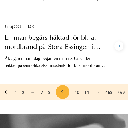
av 33 kilo kokain. I ärendet har 31 kilo kokain till ett
gatuvärde av cirka 30 miljoner kronor tagits i beslag.
5 maj 2026
12.01
En man begärs häktad för bl. a.
mordbrand på Stora Essingen i
Stockholm
Åklagaren har i dag begärt en man i 30-årsåldern
häktad på sannolika skäl misstänkt för bl.a. mordbrand i
en villa på Stora Essingen i Stockholm den 27 april i år.
Mannen, som varit anhållen sedan i lördags, begärs
också häktad misstänkt för skadegörelse respektive
9
...
...
grov skadegörelse på ett par andra platser i Stockholm
1
2
7
8
10
11
468
469
under april månad.