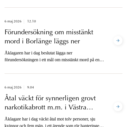
brott mot tystnadsplikt. Mannen är häktad sedan den 16
april i år.
6 maj 2026
12.10
Förundersökning om misstänkt
mord i Borlänge läggs ner
Åklagaren har i dag beslutat lägga ner
förundersökningen i ett mål om misstänkt mord på en
man i Domnarvet, Borlänge kommun, den 4 december
förra året.
6 maj 2026
9.04
Åtal väckt för synnerligen grovt
narkotikabrott m.m. i Västra
Götaland
Åklagare har i dag väckt åtal mot tolv personer, sju
kvinnor och fem män, i ett ärende som rör hanteringen