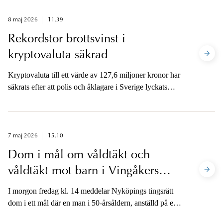
självmord, våldtäkt, grovt utnyttjande av barn för
sexuell posering, grovt barnpornografibrott och grovt
8 maj 2026
11.39
djurplågeri.
Rekordstor brottsvinst i
kryptovaluta säkrad
Kryptovaluta till ett värde av 127,6 miljoner kronor har
säkrats efter att polis och åklagare i Sverige lyckats
spåra tillgångar från sedermera nedstängda digitala
narkotikamarknadsplatsen Flugsvamp 2. En nyckel till
framgång är samverkan mellan myndigheter i Sverige
och det internationella samarbetet.
7 maj 2026
15.10
Dom i mål om våldtäkt och
våldtäkt mot barn i Vingåkers
kommun
I morgon fredag kl. 14 meddelar Nyköpings tingsrätt
dom i ett mål där en man i 50-årsåldern, anställd på en
skola, åtalats misstänkt för våldtäkt och våldtäkt mot