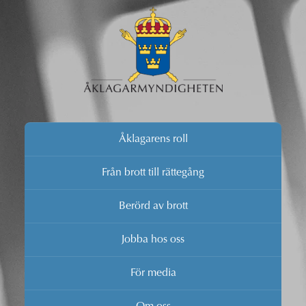
Åklagarens roll
Från brott till rättegång
Berörd av brott
Jobba hos oss
För media