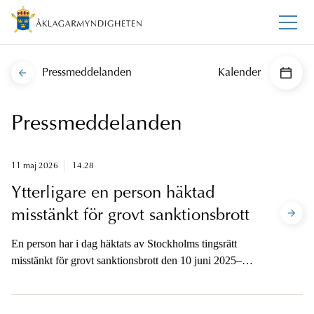
Pressmeddelanden
Kalender
Pressmeddelanden
11 maj 2026
14.28
Ytterligare en person häktad
misstänkt för grovt sanktionsbrott
En person har i dag häktats av Stockholms tingsrätt
misstänkt för grovt sanktionsbrott den 10 juni 2025–5
maj 2026 i Sverige. Åtal ska väckas senast den 5 juni
2026. I ärendet häktades en person i fredags för samma
brottsmisstanke.