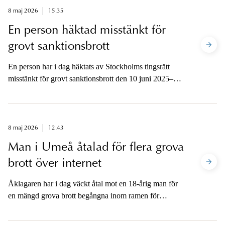
8 maj 2026
15.35
En person häktad misstänkt för
grovt sanktionsbrott
En person har i dag häktats av Stockholms tingsrätt
misstänkt för grovt sanktionsbrott den 10 juni 2025–5
maj 2026 i Sverige. Åtal ska väckas senast den 5 juni
2026.
8 maj 2026
12.43
Man i Umeå åtalad för flera grova
brott över internet
Åklagaren har i dag väckt åtal mot en 18-årig man för
en mängd grova brott begångna inom ramen för
våldsbejakande nätverk på internet. Åtalet omfattar
bland annat försök till mord i tre fall, uppmaning till