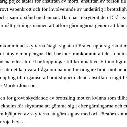
rig pojke åtalas för
anstiftan
av
mord,
anstiftan
av försök til
rovt vapenbrott och för involverande av underårig i brottslighe
ch i samförstånd med annan. Han har rekryterat den 15-åriga
förmått gärningsmännen att utföra gärningarna genom att blan
mkommit att skyttarna åtagit sig att utföra ett uppdrag riktat 
i utbyte mot pengar. Det har inte framkommit att det funnits
ena eller att de har kopplingar till kriminalitet. Ett möjligt
 att det kan vara fråga om hämnd för tidigare brott mot anhör
pling till organiserad brottslighet och att anstiftarna tagit fe
re Marika Jönsson.
en för grovt skyddande av brottsling mot en kvinna som tillha
ockholm för skyttarna att gömma sig i efter gärningarna och 
 hjälpt en av skyttarna att göra sig av med och förstöra sin m
anröja bevis.