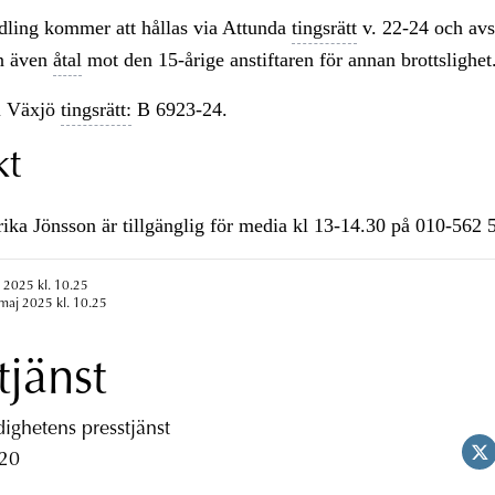
ling kommer att hållas via Attunda
tingsrätt
v. 22-24 och avs
n även
åtal
mot den 15-årige anstiftaren för annan brottslighet
i Växjö
tingsrätt:
B 6923-24.
kt
ka Jönsson är tillgänglig för media kl 13-14.30 på 010-562 
 2025 kl. 10.25
maj 2025 kl. 10.25
tjänst
ghetens presstjänst
 20