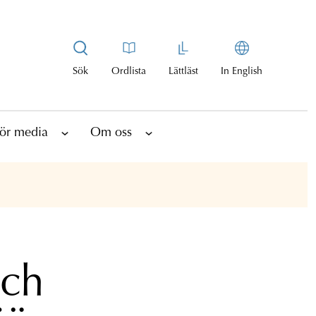
Sök
Ordlista
Lättläst
In English
ör media
Om oss
och