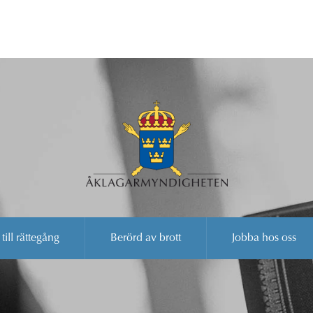
 till rättegång
Berörd av brott
Jobba hos oss