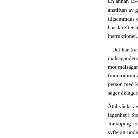
En annan 15-å
anstiftan
av g
tillsammans o
har därefter 
instruktioner.
– Det har fra
målsägandena 
mot målsägand
framkommit är
person med kop
säger åklaga
Åtal väcks äv
lägenhet i St
Jönköping som
syfte att und