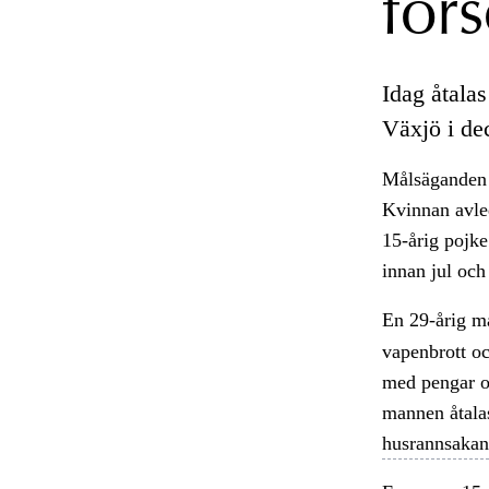
förs
Idag åtalas
Växjö i de
Målsäganden ä
Kvinnan avle
15-årig pojke
innan jul och
En 29-årig m
vapenbrott oc
med pengar oc
mannen åtalas
husrannsakan