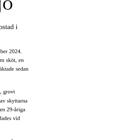
jö
ostad i
mber 2024.
m sköt, en
häktade sedan
,
grovt
 av skyttarna
en 29-åriga
fades vid