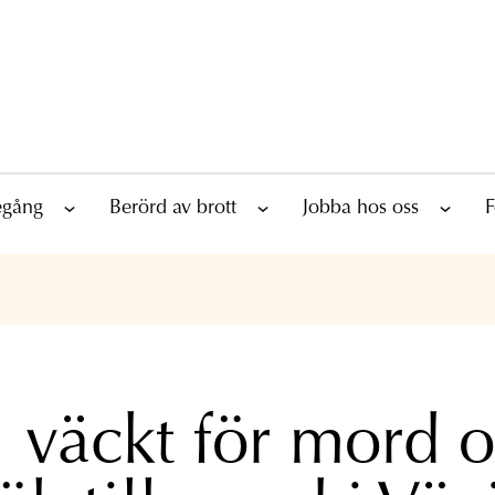
tegång
Berörd av brott
Jobba hos oss
F
l väckt för mord 