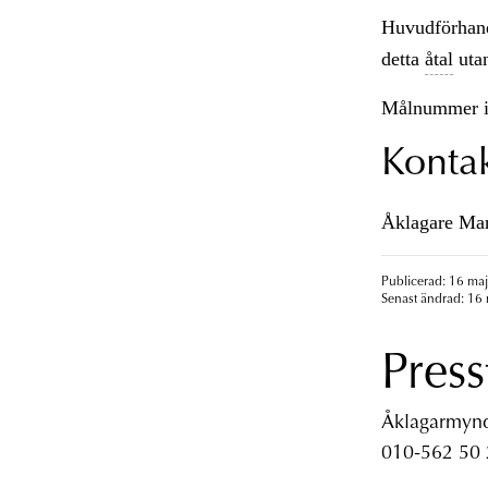
Huvudförhand
detta
åtal
uta
Målnummer 
Konta
Åklagare Mari
Publicerad: 16 maj
Senast ändrad: 16 
Press
Åklagarmyndi
010-562 50