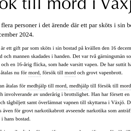
ök till mord i Väx
 flera personer i det ärende där ett par sköts i sin b
cember 2024.
r ett gift par som sköts i sin bostad på kvällen den 16 dece
d och mannen skadades i handen. Det var två gärningsmän so
 och en 16-årig flicka, som hade varsitt vapen. De har suttit 
 åtalas nu för
mord,
försök till
mord
och grovt vapenbrott.
an åtalas för
medhjälp
till
mord,
medhjälp
till försök till
mord
h involverande av underårig i brottslighet. Han har försett en
h tågbiljett samt överlämnat vapnen till skyttarna i Växjö. D
 även för grovt narkotikabrott avseende narkotika som anträf
i hans bostad.