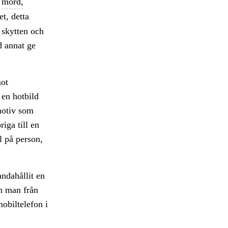
l
mord,
t, detta
 skytten och
d annat ge
mot
 en hotbild
 motiv som
iga till en
l på person,
ndahållit en
en man från
obiltelefon i