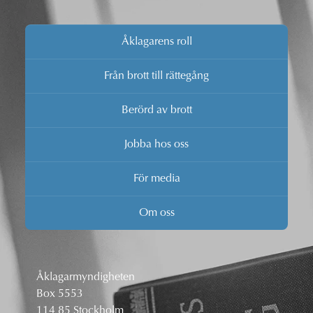
Åklagarens roll
Från brott till rättegång
Berörd av brott
Jobba hos oss
För media
Om oss
Åklagarmyndigheten
Box 5553
114 85 Stockholm