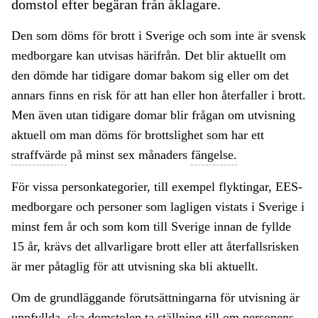
domstol efter begäran från åklagare.
Den som döms för brott i Sverige och som inte är svensk
medborgare kan utvisas härifrån. Det blir aktuellt om
den dömde har tidigare domar bakom sig eller om det
annars finns en risk för att han eller hon återfaller i brott.
Men även utan tidigare domar blir frågan om utvisning
aktuell om man döms för brottslighet som har ett
straffvärde
på minst sex månaders
fängelse.
För vissa personkategorier, till exempel flyktingar, EES-
medborgare och personer som lagligen vistats i Sverige i
minst fem år och som kom till Sverige innan de fyllde
15 år, krävs det allvarligare brott eller att återfallsrisken
är mer påtaglig för att utvisning ska bli aktuellt.
Om de grundläggande förutsättningarna för utvisning är
uppfyllda, ska domstolen ta ställning till om personens