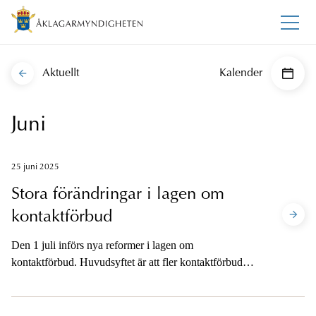
Aktuellt
Kalender
Juni
25 juni 2025
Stora förändringar i lagen om
kontaktförbud
Den 1 juli införs nya reformer i lagen om
kontaktförbud. Huvudsyftet är att fler kontaktförbud
ska meddelas och att brottsofferperspektivet lyfts.
Kammaråklagare Malin Wallén berättar här om de
huvudsakliga förändringarna.