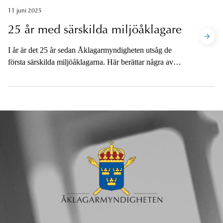
11 juni 2025
25 år med särskilda miljöåklagare
I år är det 25 år sedan Åklagarmyndigheten utsåg de
första särskilda miljöåklagarna. Här berättar några av
myndighetens mest erfarna miljöåklagare om hur det
gick till när de kom in på banan och hur arbetet med
utredningarna och miljöbrotten utvecklats genom åren.