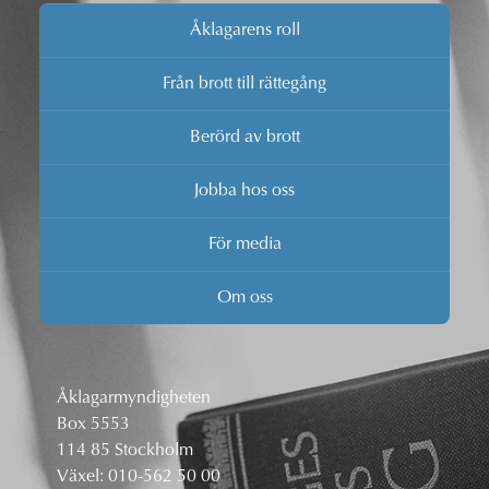
Åklagarens roll
Från brott till rättegång
Berörd av brott
Jobba hos oss
För media
Om oss
Åklagarmyndigheten
Box 5553
114 85 Stockholm
Växel:
010-562 50 00