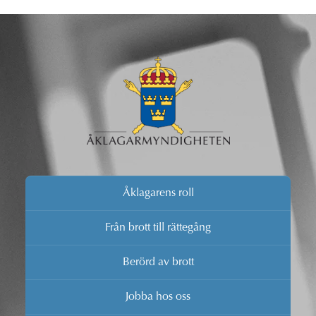
Åklagarens roll
Från brott till rättegång
Berörd av brott
Jobba hos oss