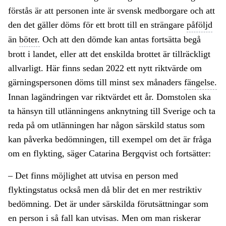
förstås är att personen inte är svensk medborgare och att
den det gäller döms för ett brott till en strängare
påföljd
än
böter.
Och att den dömde kan antas fortsätta begå
brott i landet, eller att det enskilda brottet är tillräckligt
allvarligt. Här finns sedan 2022 ett nytt riktvärde om
gärningspersonen döms till minst sex månaders
fängelse.
Innan lagändringen var riktvärdet ett år. Domstolen ska
ta hänsyn till utlänningens anknytning till Sverige och ta
reda på om utlänningen har någon särskild status som
kan påverka bedömningen, till exempel om det är fråga
om en flykting, säger Catarina Bergqvist och fortsätter:
– Det finns möjlighet att utvisa en person med
flyktingstatus också men då blir det en mer restriktiv
bedömning. Det är under särskilda förutsättningar som
en person i så fall kan utvisas. Men om man riskerar