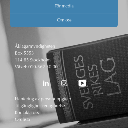
För media
Om oss
Åklagarmyndigheten
Box 5553
114 85 Stockholm
Växel:
010-562 50 00
Hantering av personuppgifter
Tillgänglighetsredogörelse
Kontakta oss
Ordlista