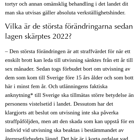
tortyr och annan omänsklig behandling i det landet dit
man ska utvisas gäller absoluta verkställighetshinder.
Vilka är de största förändringarna sedan
lagen skärptes 2022?
– Den största förändringen är att straffvärdet för när ett
enskilt brott kan leda till utvisning sänktes från ett år till
sex månader. Sedan togs förbudet bort om utvisning av
dem som kom till Sverige före 15 års ålder och som bott
här i minst fem år. Och utlänningens faktiska
anknytning* till Sverige ska tillmätas större betydelse än
personens vistelsetid i landet. Dessutom har det
klargjorts att beslut om utvisning inte ska påverka
straffpåföljden, men att den skada som kan uppstå för en
individ vid utvisning ska beaktas i bestämmandet av
återreseförbudets längd. Det här är i korta ordalag vad