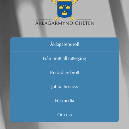
Åklagarens roll
Från brott till rättegång
Berörd av brott
Jobba hos oss
För media
Om oss