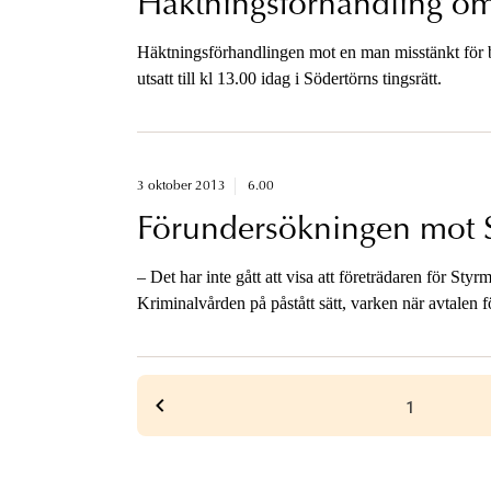
Häktningsförhandling om
Häktningsförhandlingen mot en man misstänkt för br
utsatt till kl 13.00 idag i Södertörns tingsrätt.
3 oktober 2013
6.00
Förundersökningen mot 
– Det har inte gått att visa att företrädaren för Styr
Kriminalvården på påstått sätt, varken när avtalen 
vid mottagandet av utbetalda ersättningar. Därför 
Gisela Sjövall.
1