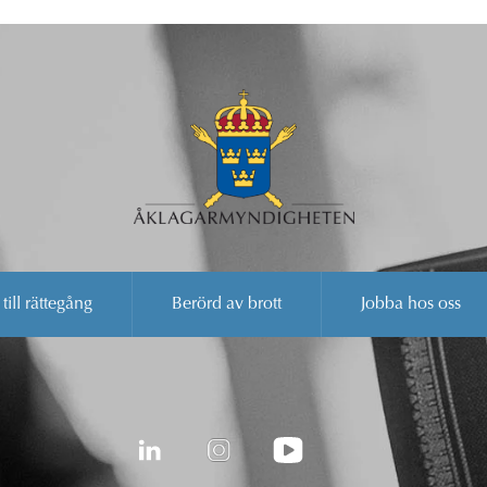
 till rättegång
Berörd av brott
Jobba hos oss