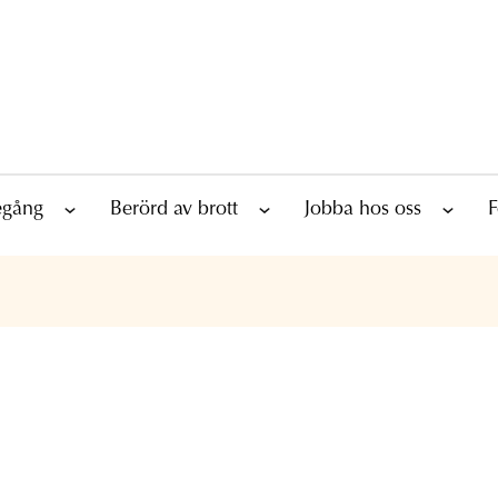
tegång
Berörd av brott
Jobba hos oss
F