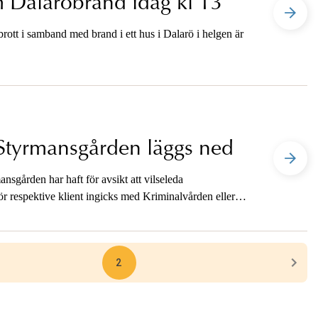
 Dalaröbrand idag kl 13
ott i samband med brand i ett hus i Dalarö i helgen är
Styrmansgården läggs ned
mansgården har haft för avsikt att vilseleda
för respektive klient ingicks med Kriminalvården eller
har förundersökningen lagts ned, säger kammaråklagare
2