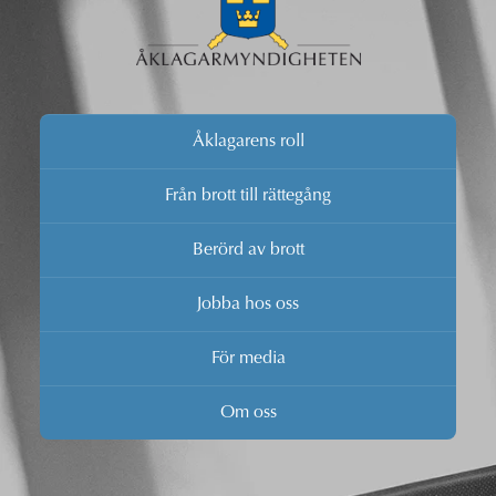
Åklagarens roll
Från brott till rättegång
Berörd av brott
Jobba hos oss
För media
Om oss