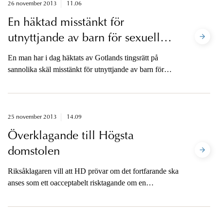
26 november 2013
11.06
En häktad misstänkt för
utnyttjande av barn för sexuell
posering och barnpornografibrott
En man har i dag häktats av Gotlands tingsrätt på
sannolika skäl misstänkt för utnyttjande av barn för
sexuell posering och barnpornografibrott. En annan
man är redan häktad i samma ärende.
25 november 2013
14.09
Överklagande till Högsta
domstolen
Riksåklagaren vill att HD prövar om det fortfarande ska
anses som ett oacceptabelt risktagande om en
hivsmittad person, som står under behandling, har
samlag utan kondom. Riksåklagaren överklagar därför
den friande hovrättsdomen i det s.k. hivmålet.