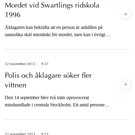
Mordet vid Swartlings ridskola
1996
Åklagaren kan bekräfta att en person är anhållen på
sannolika skäl misstänkt för mordet, men kan i övrigt
inte ge någon information.
22 november 2013
9.37
Polis och åklagare söker fler
vittnen
Den 14 september blev två män oprovocerat
misshandlade i centrala Stockholm. Ett antal personer
är misstänkta för grov misshandel, men polis och
åklagare söker ytterligare vittnesuppgifter.
22 november 2013
9.23