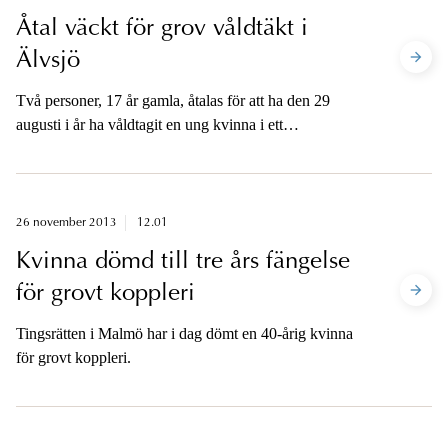
Åtal väckt för grov våldtäkt i
Älvsjö
Två personer, 17 år gamla, åtalas för att ha den 29
augusti i år ha våldtagit en ung kvinna i ett
skogsområde i Älvsjö i Stockholm. En artonåring åtalas
för medhjälp till grov våldtäkt.
26 november 2013
12.01
Kvinna dömd till tre års fängelse
för grovt koppleri
Tingsrätten i Malmö har i dag dömt en 40-årig kvinna
för grovt koppleri.