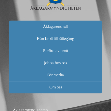
Åklagarens roll
Från brott till rättegång
Berörd av brott
Jobba hos oss
För media
Om oss
Åklagarmyndigheten