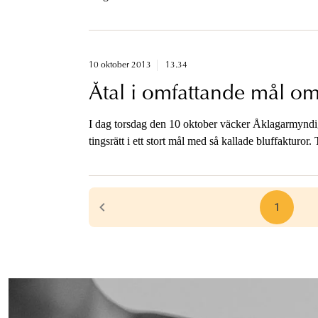
10 oktober 2013
13.34
Åtal i omfattande mål om
I dag torsdag den 10 oktober väcker Åklagarmynd
tingsrätt i ett stort mål med så kallade bluffakturor
rör grovt bedrägeri och penninghäleri.
1