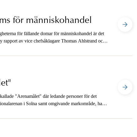
döms för människohandel
gheterna för fällande domar för människohandel är det
 ny rapport av vice chefsåklagare Thomas Ahlstrand och
et"
kallade "Arenamålet" där ledande personer för det
tionalarenan i Solna samt omgivande markområde, har