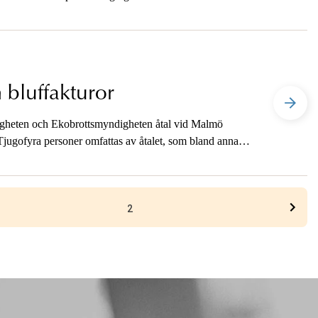
 bluffakturor
igheten och Ekobrottsmyndigheten åtal vid Malmö
. Tjugofyra personer omfattas av åtalet, som bland annat
2