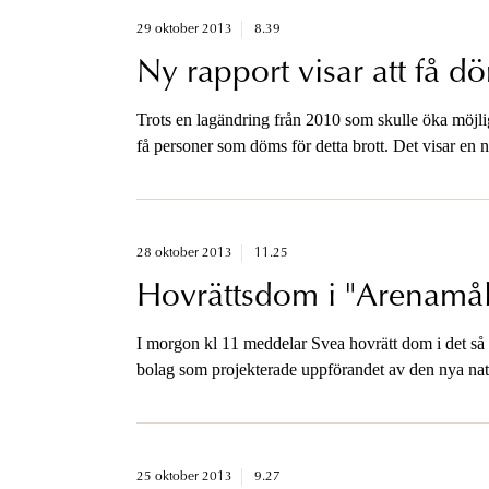
29 oktober 2013
8.39
Ny rapport visar att få 
Trots en lagändring från 2010 som skulle öka möjli
få personer som döms för detta brott. Det visar en
beredningsjurist Hanna Cardell.
28 oktober 2013
11.25
Hovrättsdom i "Arenamål
I morgon kl 11 meddelar Svea hovrätt dom i det så 
bolag som projekterade uppförandet av den nya na
stått åtalade för grov bestickning.
25 oktober 2013
9.27