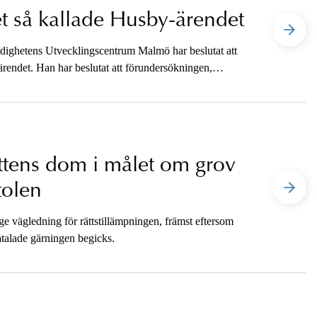
t så kallade Husby-ärendet
ighetens Utvecklingscentrum Malmö har beslutat att
ärendet. Han har beslutat att förundersökningen,
n ska omfatta misstanke om tjänstefel.
ttens dom i målet om grov
tolen
ge vägledning för rättstillämpningen, främst eftersom
talade gärningen begicks.