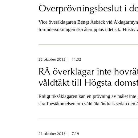
Överprövningsbeslut i de
Vice överåklagaren Bengt Åsbäck vid Åklagarmynd
förundersökningen ska återupptas i det s.k. Husby-
förutom misstanke om vållande till annans död, äve
22 oktober 2013
11.32
RÅ överklagar inte hovrä
våldtäkt till Högsta doms
Enligt riksåklagaren kan en prövning av målet inte 
straffbestämmelsen om våldtäkt ändrats sedan den å
21 oktober 2013
7.19