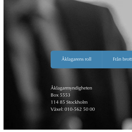
Åklagarens roll
Från brott
Åklagarmyndigheten
Box 5553
114 85 Stockholm
Växel:
010-562 50 00