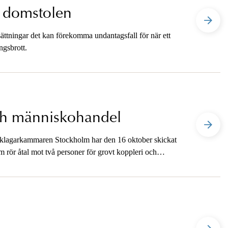
a domstolen
ättningar det kan förekomma undantagsfall för när ett
ngsbrott.
och människohandel
åklagarkammaren Stockholm har den 16 oktober skickat
m rör åtal mot två personer för grovt koppleri och