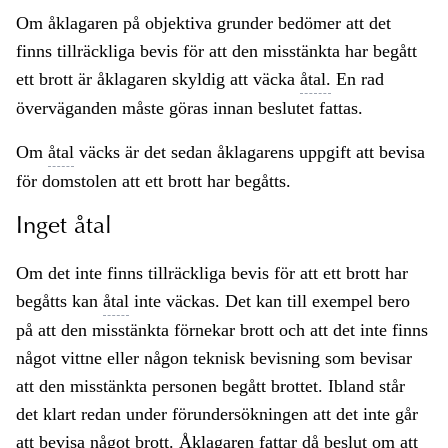
Om åklagaren på objektiva grunder bedömer att det
finns tillräckliga bevis för att den misstänkta har begått
ett brott är åklagaren skyldig att väcka
åtal.
En rad
överväganden måste göras innan beslutet fattas.
Om
åtal
väcks är det sedan åklagarens uppgift att bevisa
för domstolen att ett brott har begåtts.
Inget åtal
Om det inte finns tillräckliga bevis för att ett brott har
begåtts kan
åtal
inte väckas. Det kan till exempel bero
på att den misstänkta förnekar brott och att det inte finns
något vittne eller någon teknisk bevisning som bevisar
att den misstänkta personen begått brottet. Ibland står
det klart redan under förundersökningen att det inte går
att bevisa något brott. Åklagaren fattar då beslut om att