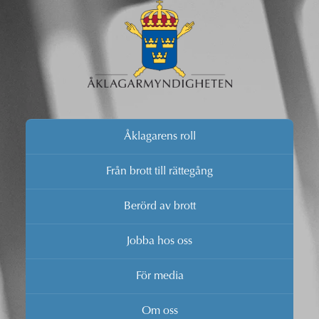
Åklagarens roll
Från brott till rättegång
Berörd av brott
Jobba hos oss
För media
Om oss