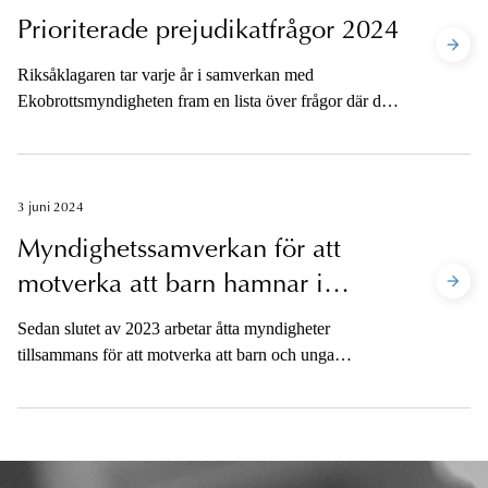
Prioriterade prejudikatfrågor 2024
Riksåklagaren tar varje år i samverkan med
Ekobrottsmyndigheten fram en lista över frågor där det
bedöms som särskilt viktigt att Högsta domstolen ger
vägledning.
3 juni 2024
Myndighetssamverkan för att
motverka att barn hamnar i
kriminalitet etablerat
Sedan slutet av 2023 arbetar åtta myndigheter
tillsammans för att motverka att barn och unga
rekryteras till kriminella nätverk. Nu är regional
samverkan etablerad i hela landet och lokal samverkan
pågår i de mest prioriterade områdena.