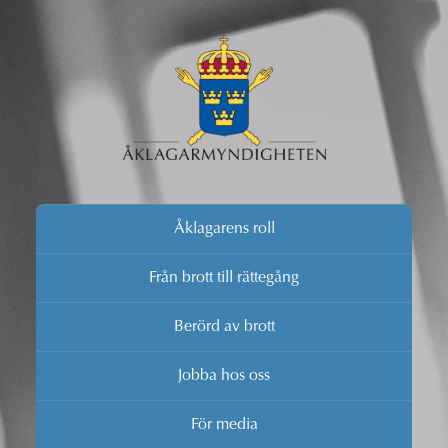
Åklagarens roll
Från brott till rättegång
Berörd av brott
Jobba hos oss
För media