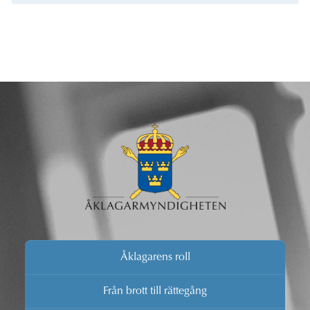
Åklagarens roll
Från brott till rättegång