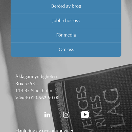
Berörd av brott
Jobba hos oss
För media
Om oss
Åklagarmyndigheten
Box 5553
114 85 Stockholm
Växel:
010-562 50 00
Hantering av personuppgifter