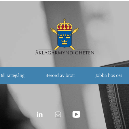
 till rättegång
Berörd av brott
Jobba hos oss