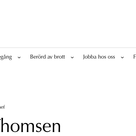
tegång
Berörd av brott
Jobba hos oss
F
ef
Thomsen