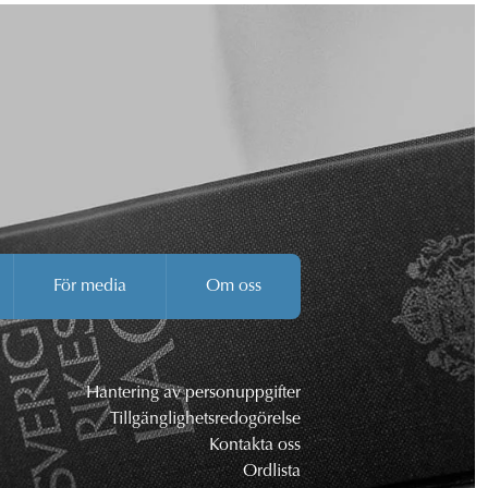
För media
Om oss
Hantering av personuppgifter
Tillgänglighetsredogörelse
Kontakta oss
Ordlista