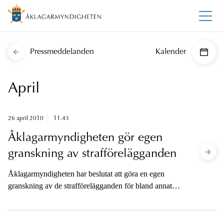
Pressmeddelanden
Kalender
April
26 april 2010
11.43
Åklagarmyndigheten gör egen
granskning av strafförelägganden
Åklagarmyndigheten har beslutat att göra en egen
granskning av de strafförelägganden för bland annat
brott mot sexköpslagen som granskats av
radioprogrammet Kaliber.