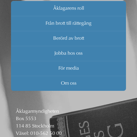
Åklagarens roll
Från brott till rättegång
Berörd av brott
Jobba hos oss
För media
Om oss
Åklagarmyndigheten
Box 5553
114 85 Stockholm
Växel:
010-562 50 00