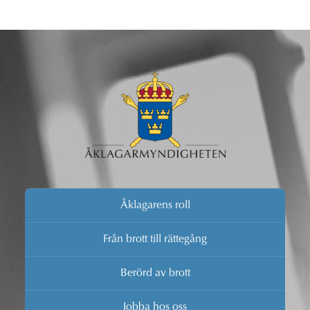
Åklagarens roll
Från brott till rättegång
Berörd av brott
Jobba hos oss