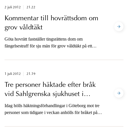
2 juli 2012
21.22
Kommentar till hovrättsdom om
grov våldtäkt
Göta hovrätt fastställer tingsrättens dom om
fängelsestraff för sju män för grov våldtäkt på ett
asylboende.
1 juli 2012
21.19
Tre personer häktade efter bråk
vid Sahlgrenska sjukhuset i
onsdags
Idag hölls häktningsförhandlingar i Göteborg mot tre
personer som tidigare i veckan anhölls för bråket på
Sahlgrenska sjukhuset i onsdags. Samtliga tre personer
häktades.