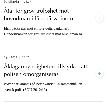
10 juli 2012
21.27
Åtal för grov trolöshet mot
huvudman i lånehärva inom
Handelsbanken
Idag väcks åtal mot en före detta bankchef i
Handelsbanken för grov trolöshet mot huvudman samt
mot ytterligare fem personer för anstiftan eller medhjälp
till bankchefens brott.
3 juli 2012
21.25
Åklagarmyndigheten tillstyrker att
polisen omorganiseras
vSvar har lämnats på betänkandet En sammanhållen
svensk polis (SOU 2012:13)