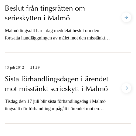
Beslut från tingsrätten om
serieskytten i Malmö
Malmö tingsrätt har i dag meddelat beslut om den
fortsatta handläggningen av målet mot den misstänkte
serieskytten. Beslutet innebär bland annat att han ska
genomgå en rättspsykiatrisk undersökning och kvarbli i
häktet.
13 juli 2012
21.29
Sista förhandlingsdagen i ärendet
mot misstänkt serieskytt i Malmö
Tisdag den 17 juli blir sista förhandlingsdag i Malmö
tingsrätt där förhandlingar pågått i ärendet mot en
misstänkt serieskytt i Malmö.