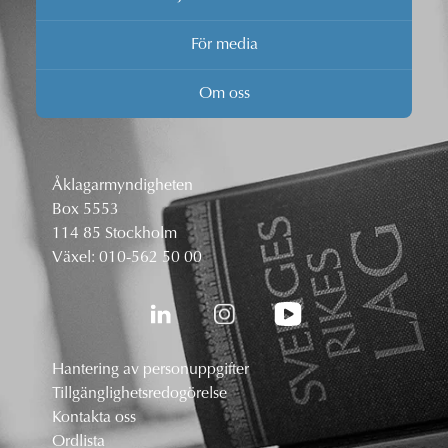
För media
Om oss
Åklagarmyndigheten
Box 5553
114 85 Stockholm
Växel:
010-562 50 00
Hantering av personuppgifter
Tillgänglighetsredogörelse
Kontakta oss
Ordlista