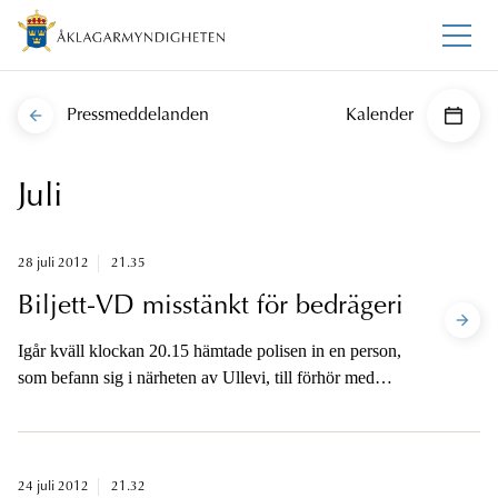
Pressmeddelanden
Kalender
Juli
28 juli 2012
21.35
Biljett-VD misstänkt för bedrägeri
Igår kväll klockan 20.15 hämtade polisen in en person,
som befann sig i närheten av Ullevi, till förhör med
anledning av misstänkta bedrägerier i samband med
försäljningen av biljetter till en konsert i Göteborg i
helgen.
24 juli 2012
21.32