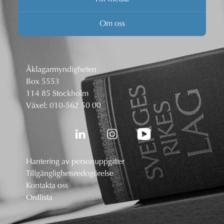
Om oss
Åklagarmyndigheten
Box 5553
114 85 Stockholm
Växel:
010-562 50 00
Hantering av personuppgifter
Tillgänglighetsredogörelse
Kontakta oss
Ordlista