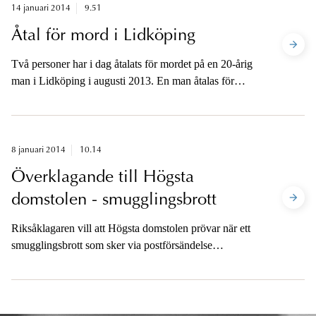
14 januari 2014
9.51
Åtal för mord i Lidköping
Två personer har i dag åtalats för mordet på en 20-årig
man i Lidköping i augusti 2013. En man åtalas för
mord, den andre för medhjälp till mord och skyddande
av brottsling.
8 januari 2014
10.14
Överklagande till Högsta
domstolen - smugglingsbrott
Riksåklagaren vill att Högsta domstolen prövar när ett
smugglingsbrott som sker via postförsändelse
fullbordas.