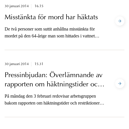
30 januari 2014
16.15
Misstänkta för mord har häktats
De två personer som suttit anhållna misstänkta för
mordet på den 64-årige man som hittades i vattnet
utanför Saltö i september 2013 har i dag häktats av
Uddevalla tingsrätt, på sannolika skäl misstänkta för
mord.
30 januari 2014
15.31
Pressinbjudan: Överlämnande av
rapporten om häktningstider och
restriktioner
På måndag den 3 februari redovisar arbetsgruppen
bakom rapporten om häktningstider och restriktioner
sitt uppdrag för riksåklagaren. Med anledning av detta
bjuder Åklagarmyndigheten in till en pressträff på
Riksåklagarens kansli i Stockholm