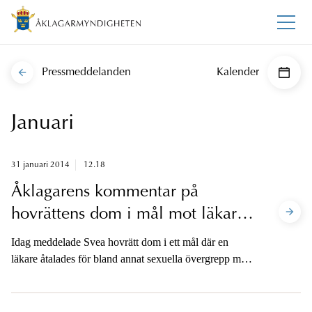
Pressmeddelanden
Kalender
Januari
31 januari 2014
12.18
Åklagarens kommentar på
hovrättens dom i mål mot läkare
på vårdcentral
Idag meddelade Svea hovrätt dom i ett mål där en
läkare åtalades för bland annat sexuella övergrepp mot
patienter på en vårdcentral i norra delarna av
storstockholmsområdet.