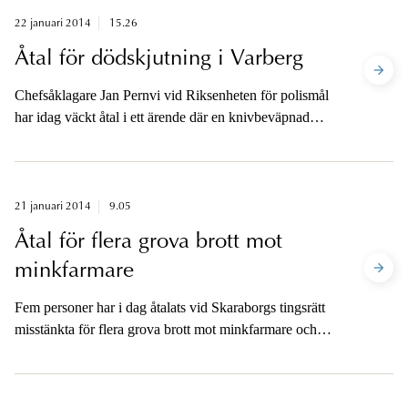
22 januari 2014
15.26
Åtal för dödskjutning i Varberg
Chefsåklagare Jan Pernvi vid Riksenheten för polismål
har idag väckt åtal i ett ärende där en knivbeväpnad
man sköts till döds i samband med ett polisingripande i
Varberg i juli 2013.
21 januari 2014
9.05
Åtal för flera grova brott mot
minkfarmare
Fem personer har i dag åtalats vid Skaraborgs tingsrätt
misstänkta för flera grova brott mot minkfarmare och
deras anhöriga, samt mot en revisor som arbetade för en
av minkfarmarna. Sammanlagt består
stämningsansökan av 22 åtalspunkter