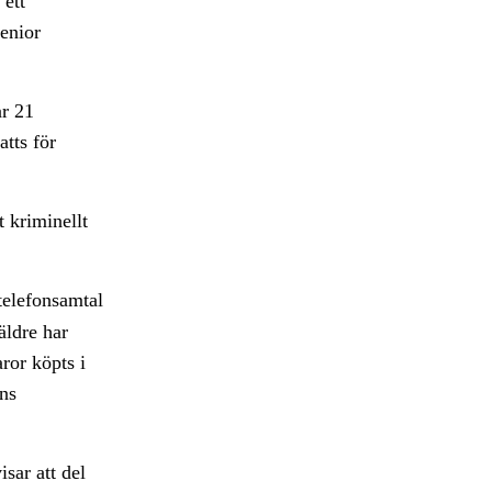
 ett
senior
ar 21
atts för
t kriminellt
telefonsamtal
äldre har
ror köpts i
ens
sar att del