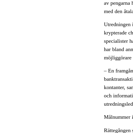
av pengarna h
med den åtal
Utredningen i
krypterade ch
specialister 
har bland an
möjliggörare
– En framgång
banktransakti
kontanter, sa
och informati
utredningsled
Målnummer i
Rättegången s