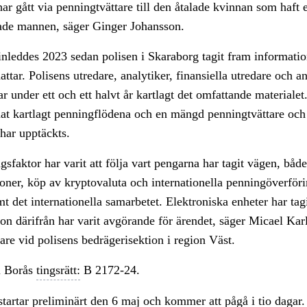
ar gått via penningtvättare till den åtalade kvinnan som haft e
ade mannen, säger Ginger Johansson.
nleddes 2023 sedan polisen i Skaraborg tagit fram informatio
attar. Polisens utredare, analytiker, finansiella utredare och a
har under ett och ett halvt år kartlagt det omfattande materiale
nat kartlagt penningflödena och en mängd penningtvättare och
 har upptäckts.
sfaktor har varit att följa vart pengarna har tagit vägen, både
oner, köp av kryptovaluta och internationella penningöverför
mt det internationella samarbetet. Elektroniska enheter har tagi
on därifrån har varit avgörande för ärendet, säger Micael Kar
are vid polisens bedrägerisektion i region Väst.
 Borås
tingsrätt:
B 2172-24.
tartar preliminärt den 6 maj och kommer att pågå i tio dagar