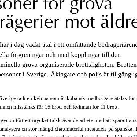
soner för grova
rägerier mot äldr
har i dag väckt
åtal
i ett omfattande bedrägeriäre
ella förgreningar och med kopplingar till den
minella grova organiserade brottsligheten. Brotten 
ersoner i Sverige. Åklagare och polis är tillgängli
Sverige och en kvinna som är kubansk medborgare åtalas för 
nnen misstänks för 15 brott och kvinnan för 11 brott.
 genomfört ett mycket tidskrävande arbete med att spåra trans
 analysera en stor mängd chattmaterial mestadels på spanska. I