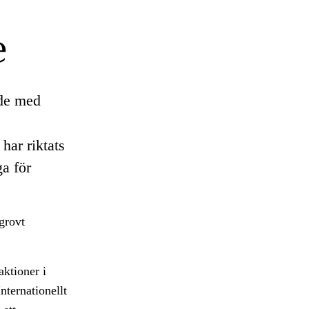
e
nde med
har riktats
ga för
grovt
aktioner i
nternationellt