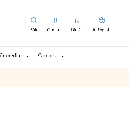
Sök
Ordlista
Lättläst
In English
ör media
Om oss