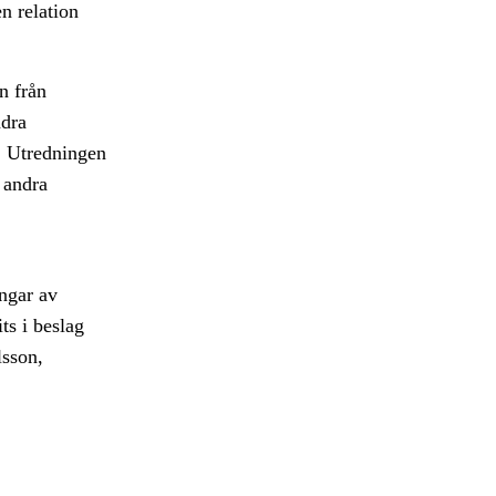
n relation
n från
ndra
t. Utredningen
 andra
ingar av
ts i beslag
lsson,
.