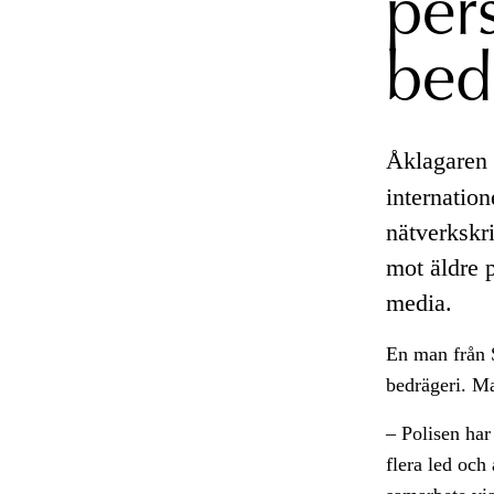
per
bed
Åklagaren 
internation
nätverkskri
mot äldre p
media.
En man från 
bedrägeri. Ma
– Polisen har
flera led och