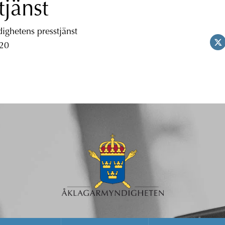
tjänst
ghetens presstjänst
 20