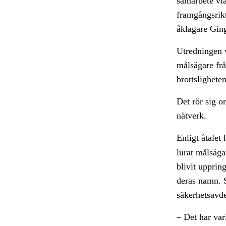
samarbete via
framgångsrikt
åklagare Gin
Utredningen v
målsägare frå
brottslighete
Det rör sig o
nätverk.
Enligt åtalet
lurat målsäga
blivit upprin
deras namn. S
säkerhetsavd
– Det har var