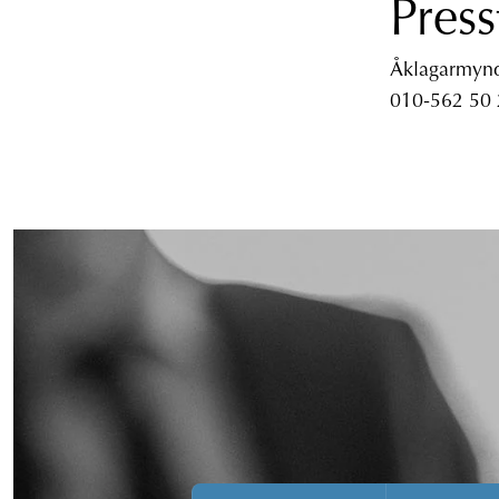
Press
Åklagarmyndi
010-562 50