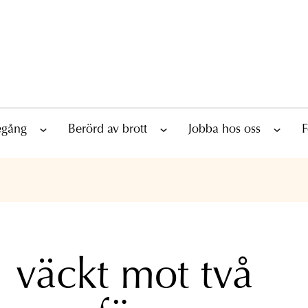
tegång
Berörd av brott
Jobba hos oss
F
l väckt mot två