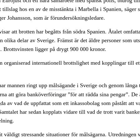
 Eurojust och ett nära samarbete med spansk polis, bidrog till
 tillslag hos en av de misstänkta i Marbella i Spanien, säger 
ger Johansson, som är förundersökningsledare.
isar att brotten har begåtts från södra Spanien. Åtalet omfatt
n olika delar av Sverige. Främst är det äldre personer som uts
n. Brottsvinsten ligger på drygt 900 000 kronor.
m organiserad internationell brottslighet med kopplingar till et
 har mannen ringt upp
målsägande
i Sverige och genom långa 
rna att göra banköverföringar ”för att rädda sina pengar”. De 
gda av vad de uppfattat som ett inkassobolag som påstått att va
amtalet har sedan kopplats vidare till vad de trott varit bank
elning.
it väldigt stressande situationer för målsägarna. Utredningen vi