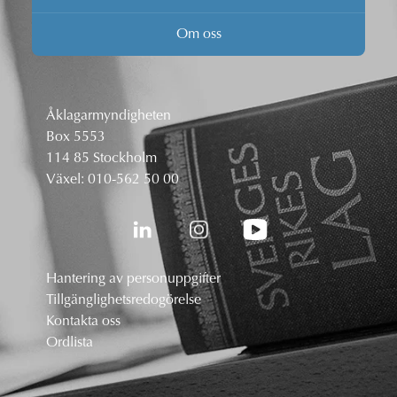
Om oss
Åklagarmyndigheten
Box 5553
114 85 Stockholm
Växel:
010-562 50 00
Hantering av personuppgifter
Tillgänglighetsredogörelse
Kontakta oss
Ordlista