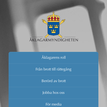
Åklagarens roll
Från brott till rättegång
Berörd av brott
Jobba hos oss
För media