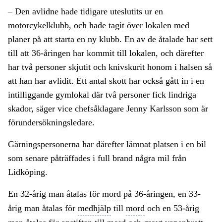
– Den avlidne hade tidigare uteslutits ur en
motorcykelklubb, och hade tagit över lokalen med
planer på att starta en ny klubb. En av de åtalade har sett
till att 36-åringen har kommit till lokalen, och därefter
har två personer skjutit och knivskurit honom i halsen så
att han har avlidit. Ett antal skott har också gått in i en
intilliggande gymlokal där två personer fick lindriga
skador, säger vice chefsåklagare Jenny Karlsson som är
förundersökningsledare.
Gärningspersonerna har därefter lämnat platsen i en bil
som senare påträffades i full brand några mil från
Lidköping.
En 32-årig man åtalas för
mord
på 36-åringen, en 33-
årig man åtalas för
medhjälp
till
mord
och en 53-årig