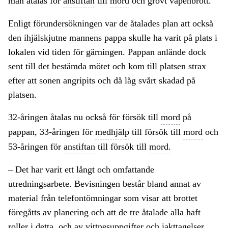
man åtalas för
anstiftan
till
mord
och grovt vapenbrott.
Enligt förundersökningen var de åtalades plan att också
den ihjälskjutne mannens pappa skulle ha varit på plats i
lokalen vid tiden för gärningen. Pappan anlände dock
sent till det bestämda mötet och kom till platsen strax
efter att sonen angripits och då låg svårt skadad på
platsen.
32-åringen åtalas nu också för försök till
mord
på
pappan, 33-åringen för
medhjälp
till försök till
mord
och
53-åringen för
anstiftan
till försök till
mord.
– Det har varit ett långt och omfattande
utredningsarbete. Bevisningen består bland annat av
material från telefontömningar som visar att brottet
föregåtts av planering och att de tre åtalade alla haft
roller i detta, och av vittnesuppgifter och iakttagelser