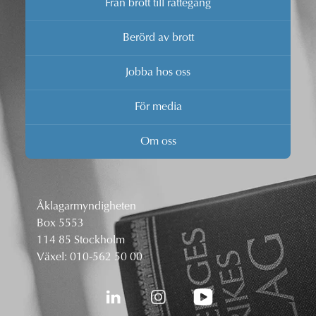
Från brott till rättegång
Berörd av brott
Jobba hos oss
För media
Om oss
Åklagarmyndigheten
Box 5553
114 85 Stockholm
Växel:
010-562 50 00