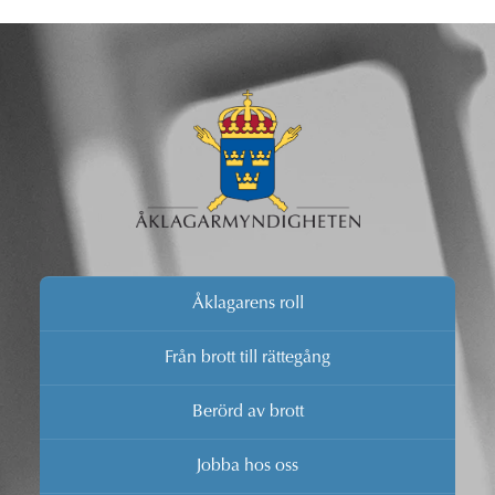
Åklagarens roll
Från brott till rättegång
Berörd av brott
Jobba hos oss