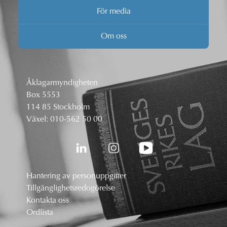
För media
Om oss
Åklagarmyndigheten
Box 5553
114 85 Stockholm
Växel:
010-562 50 00
Hantering av personuppgifter
Tillgänglighetsredogörelse
Kontakta oss
Ordlista