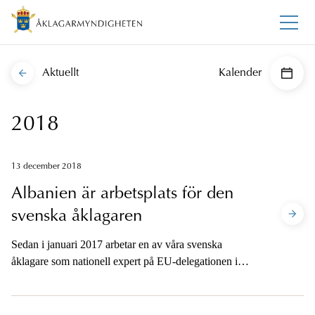
Aktuellt
Kalender
2018
13 december 2018
Albanien är arbetsplats för den
svenska åklagaren
Sedan i januari 2017 arbetar en av våra svenska
åklagare som nationell expert på EU-delegationen i
Albanien. En spännande och utmanande roll där
tålamod är en viktig egenskap. Här berättar hon om sitt
uppdrag.