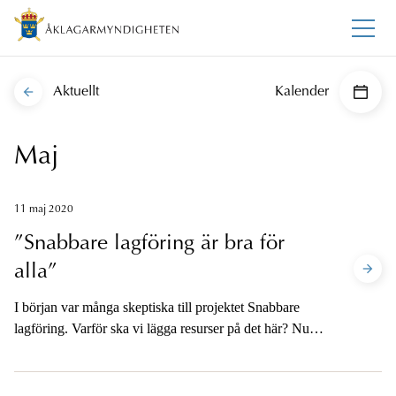
Aktuellt
Kalender
Maj
11 maj 2020
”Snabbare lagföring är bra för
alla”
I början var många skeptiska till projektet Snabbare
lagföring. Varför ska vi lägga resurser på det här? Nu är
däremot enigheten stor om att det är bra för alla:
åklagare, polis, domstol och de inblandade parterna.
Och för åklagarna innebär det att mindre tid behöver