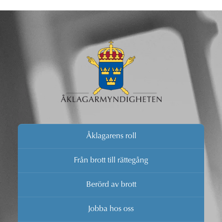
läggas på hanteringen av stölder och andra brott som är
enkla att utreda.
Åklagarens roll
Från brott till rättegång
Berörd av brott
Jobba hos oss