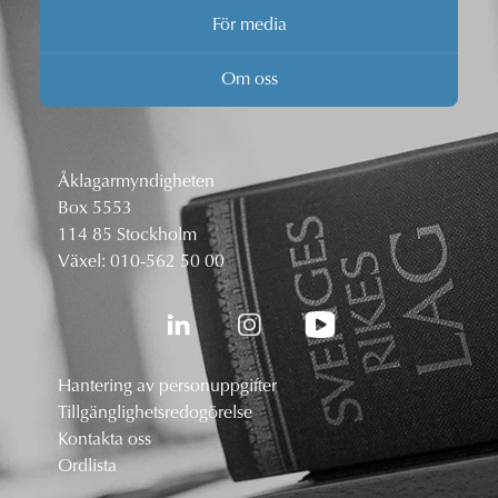
För media
Om oss
Åklagarmyndigheten
Box 5553
114 85 Stockholm
Växel:
010-562 50 00
Hantering av personuppgifter
Tillgänglighetsredogörelse
Kontakta oss
Ordlista