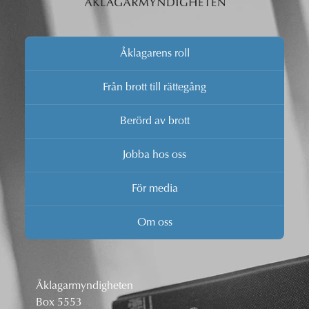
Åklagarens roll
Från brott till rättegång
Berörd av brott
Jobba hos oss
För media
Om oss
Åklagarmyndigheten
Box 5553